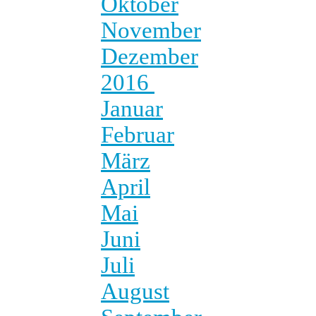
Oktober
November
Dezember
2016
Januar
Februar
März
April
Mai
Juni
Juli
August