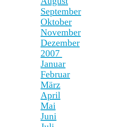
August
September
Oktober
November
Dezember
2007
Januar
Februar
März
April
Mai
Juni
Juli