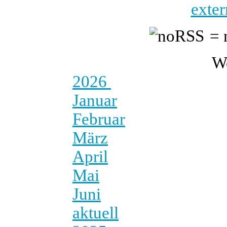
exter
= 
W
2026
Januar
Februar
März
April
Mai
Juni
aktuell