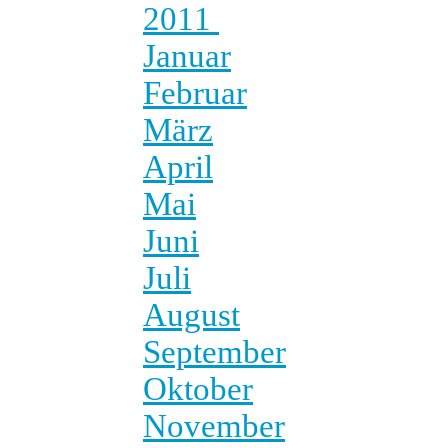
2011
Januar
Februar
März
April
Mai
Juni
Juli
August
September
Oktober
November