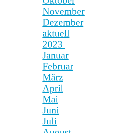
Oktober
November
Dezember
aktuell
2023
Januar
Februar
März
April
Mai
Juni
Juli
August