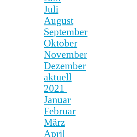
Juli
August
September
Oktober
November
Dezember
aktuell
2021
Januar
Februar
März
April