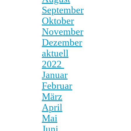
September
Oktober
November
Dezember
aktuell
2022
Januar
Februar
März
April
Mai
Juni