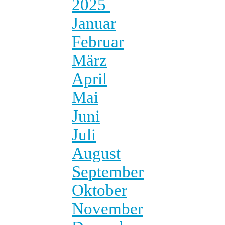
2025
Januar
Februar
März
April
Mai
Juni
Juli
August
September
Oktober
November