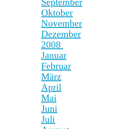
September
Oktober
November
Dezember
2008
Januar
Februar
März
April
Mai
Juni
Juli