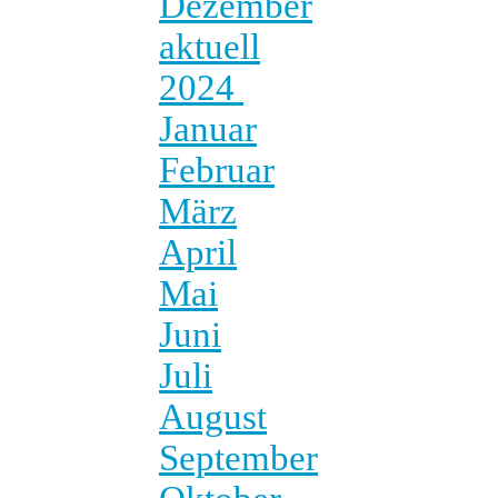
Dezember
aktuell
2024
Januar
Februar
März
April
Mai
Juni
Juli
August
September