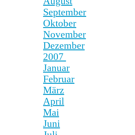
August
September
Oktober
November
Dezember
2007
Januar
Februar
März
April
Mai
Juni
Juli