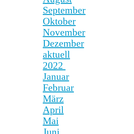
September
Oktober
November
Dezember
aktuell
2022
Januar
Februar
März
April
Mai
Juni