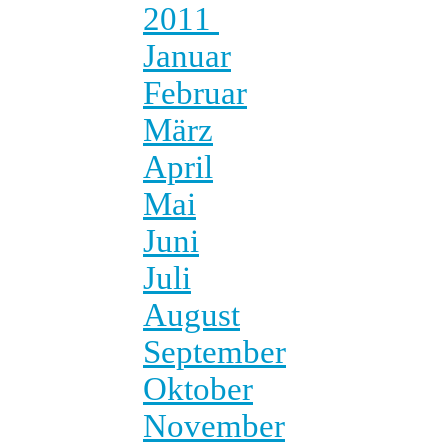
2011
Januar
Februar
März
April
Mai
Juni
Juli
August
September
Oktober
November