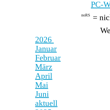
PC-We
= nic
We
2026
Januar
Februar
März
April
Mai
Juni
aktuell