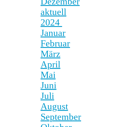
Dezember
aktuell
2024
Januar
Februar
März
April
Mai
Juni
Juli
August
September