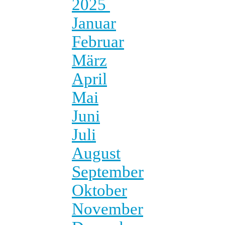
2025
Januar
Februar
März
April
Mai
Juni
Juli
August
September
Oktober
November