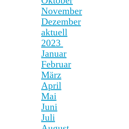
Oktober
November
Dezember
aktuell
2023
Januar
Februar
März
April
Mai
Juni
Juli
August