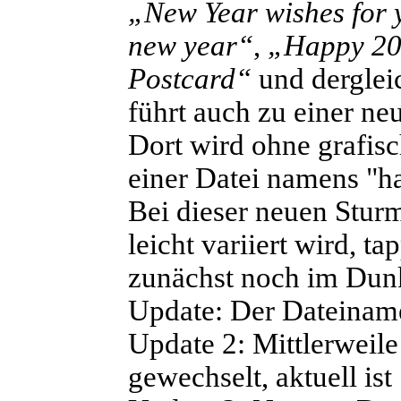
„New Year wishes for
new year“
,
„Happy 20
Postcard“
und derglei
führt auch zu einer n
Dort wird ohne grafi
einer Datei namens "h
Bei dieser neuen Stur
leicht variiert wird, t
zunächst noch im Dunk
Update:
Der Dateiname
Update 2:
Mittlerweile
gewechselt, aktuell i