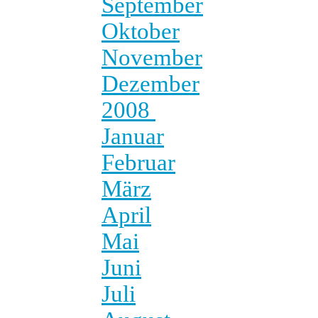
September
Oktober
November
Dezember
2008
Januar
Februar
März
April
Mai
Juni
Juli