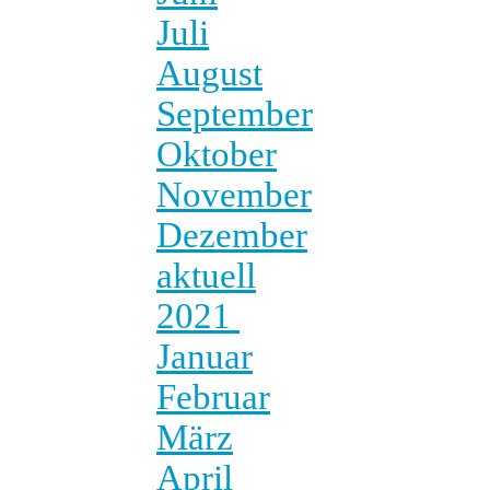
Juli
August
September
Oktober
November
Dezember
aktuell
2021
Januar
Februar
März
April