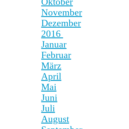
Oktober
November
Dezember
2016
Januar
Februar
März
April
Mai
Juni
Juli
August