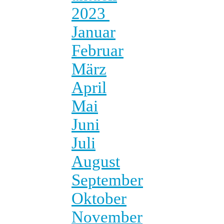
2023
Januar
Februar
März
April
Mai
Juni
Juli
August
September
Oktober
November