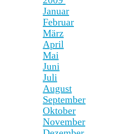
Januar
Februar
März
April
Mai
Juni
Juli
August
September
Oktober
November
Dezember