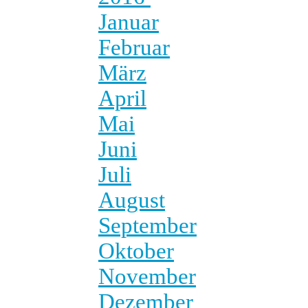
Januar
Februar
März
April
Mai
Juni
Juli
August
September
Oktober
November
Dezember