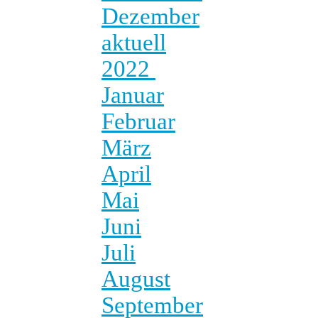
Dezember
aktuell
2022
Januar
Februar
März
April
Mai
Juni
Juli
August
September