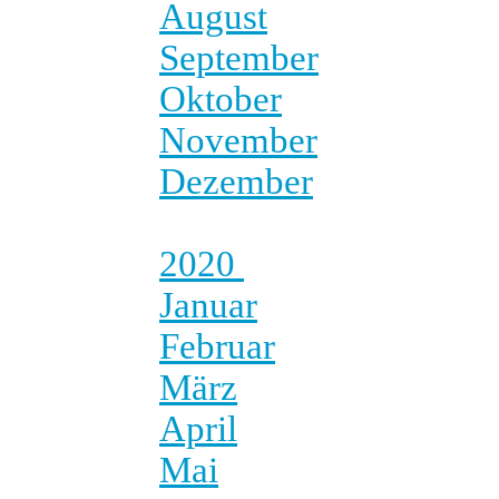
August
September
Oktober
November
Dezember
2020
Januar
Februar
März
April
Mai