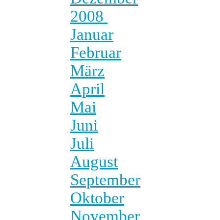
2008
Januar
Februar
März
April
Mai
Juni
Juli
August
September
Oktober
November