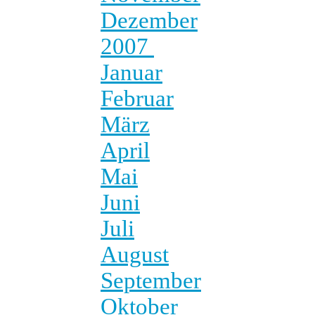
Dezember
2007
Januar
Februar
März
April
Mai
Juni
Juli
August
September
Oktober