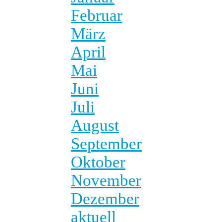
Februar
März
April
Mai
Juni
Juli
August
September
Oktober
November
Dezember
aktuell