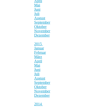
April
Mai
Juni
Juli
August
September
Oktober
November
Dezember
2015
Januar
Februar
März
April
Mai
Juni
Juli
August
September
Oktober
November
Dezember
2014