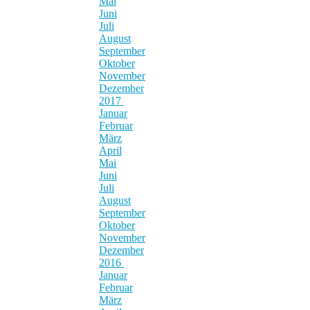
Mai
Juni
Juli
August
September
Oktober
November
Dezember
2017
Januar
Februar
März
April
Mai
Juni
Juli
August
September
Oktober
November
Dezember
2016
Januar
Februar
März