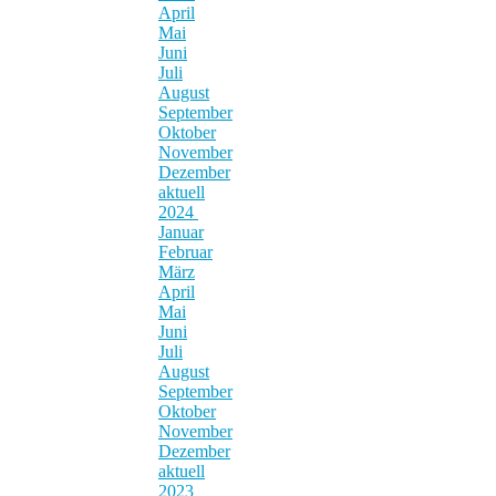
April
Mai
Juni
Juli
August
September
Oktober
November
Dezember
aktuell
2024
Januar
Februar
März
April
Mai
Juni
Juli
August
September
Oktober
November
Dezember
aktuell
2023