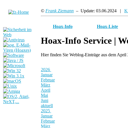
©
Frank Ziemann
– Update: 03.06.2024 |
K
Hoax-Info
Hoax-Liste
Hoax-Info Service |
We
Hier finden Sie Weblog-Einträge aus dem April
2026
Januar
Februar
März
April
Mai
Juni
aktuell
2025
Januar
Februar
März