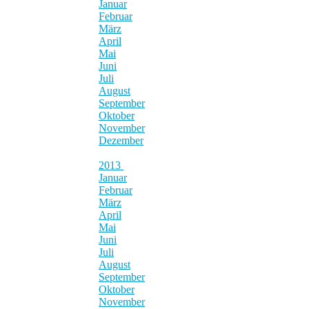
Januar
Februar
März
April
Mai
Juni
Juli
August
September
Oktober
November
Dezember
2013
Januar
Februar
März
April
Mai
Juni
Juli
August
September
Oktober
November