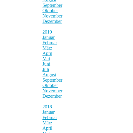
September
Oktober
November
Dezember
2019
Januar
Februar
März
April
Mai
Juni
Juli
August
September
Oktober
November
Dezember
2018
Januar
Februar
März
April