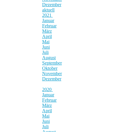
Dezember
aktuell
2021
Januar
Februar
März
April
Mai
Juni
Juli
August
September
Oktober
November
Dezember
2020
Januar
Februar
März
April
Mai
Juni
Juli
August