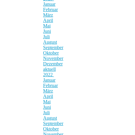
Januar
Februar
März
April
Mai
Juni
Juli
August
September
Oktober
November
Dezember
aktuell
2022
Januar
Februar
März
April
Mai
Juni
Juli
August
September
Oktober
November