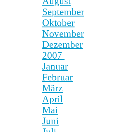
August
September
Oktober
November
Dezember
2007
Januar
Februar
März
April
Mai
Juni
Juli