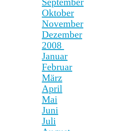
September
Oktober
November
Dezember
2008
Januar
Februar
März
April
Mai
Juni
Juli