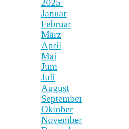
2025
Januar
Februar
März
April
Mai
Juni
Juli
August
September
Oktober
November