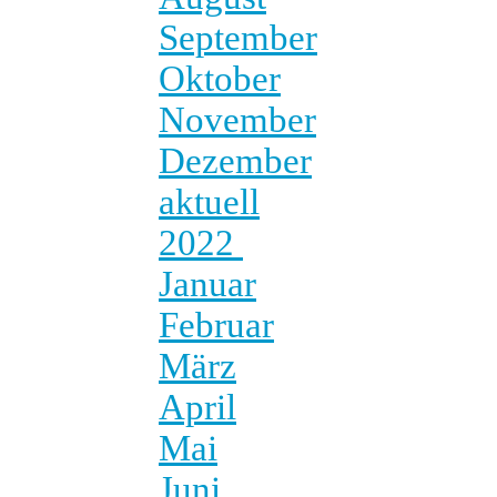
September
Oktober
November
Dezember
aktuell
2022
Januar
Februar
März
April
Mai
Juni