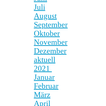
Juli
August
September
Oktober
November
Dezember
aktuell
2021
Januar
Februar
März
April