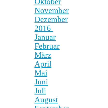
Oktober
November
Dezember
2016
Januar
Februar
März
April
Mai
Juni
Juli
August