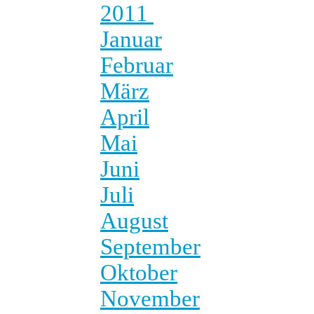
2011
Januar
Februar
März
April
Mai
Juni
Juli
August
September
Oktober
November