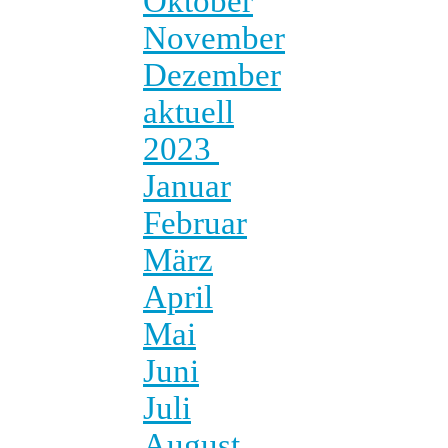
Oktober
November
Dezember
aktuell
2023
Januar
Februar
März
April
Mai
Juni
Juli
August