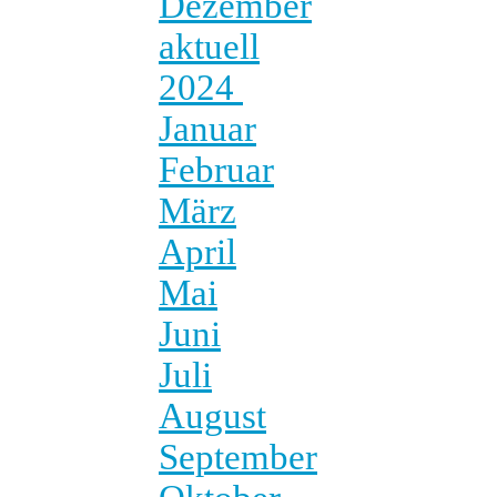
Dezember
aktuell
2024
Januar
Februar
März
April
Mai
Juni
Juli
August
September