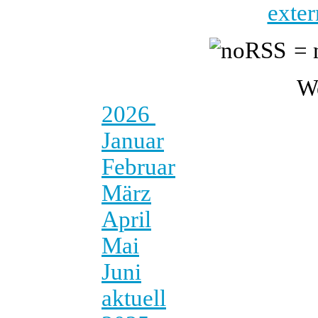
exter
= 
W
2026
Januar
Februar
März
April
Mai
Juni
aktuell