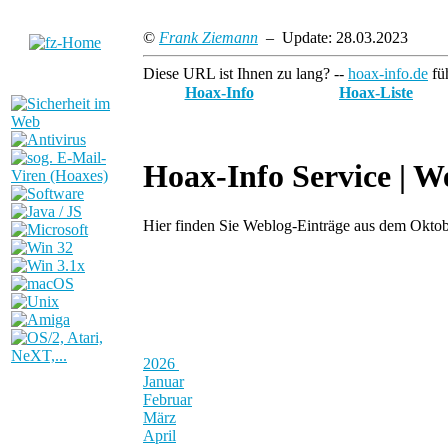
©
Frank Ziemann
– Update: 28.03.2023
Diese URL ist Ihnen zu lang? --
hoax-info.de
füh
Hoax-Info
Hoax-Liste
Hoax-Info Service |
We
Hier finden Sie Weblog-Einträge aus dem Okto
2026
Januar
Februar
März
April