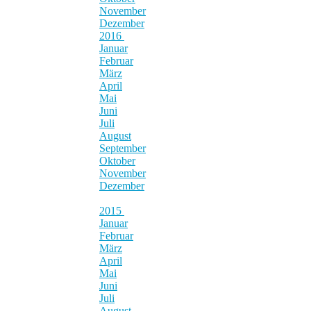
November
Dezember
2016
Januar
Februar
März
April
Mai
Juni
Juli
August
September
Oktober
November
Dezember
2015
Januar
Februar
März
April
Mai
Juni
Juli
August