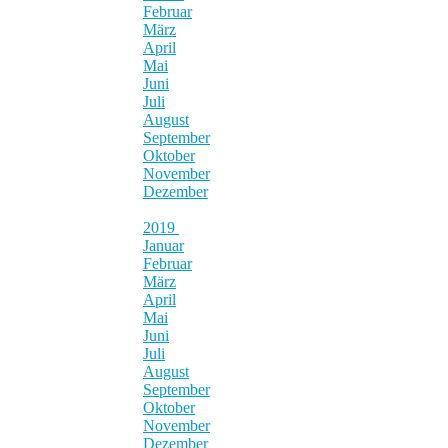
Februar
März
April
Mai
Juni
Juli
August
September
Oktober
November
Dezember
2019
Januar
Februar
März
April
Mai
Juni
Juli
August
September
Oktober
November
Dezember