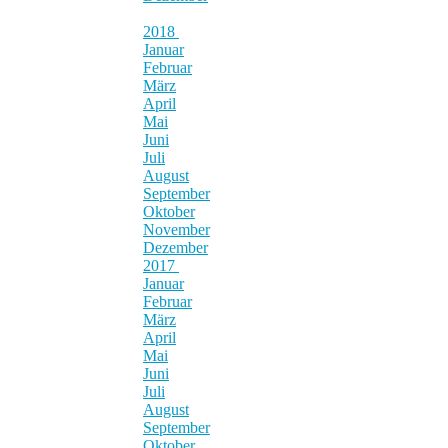
2018
Januar
Februar
März
April
Mai
Juni
Juli
August
September
Oktober
November
Dezember
2017
Januar
Februar
März
April
Mai
Juni
Juli
August
September
Oktober