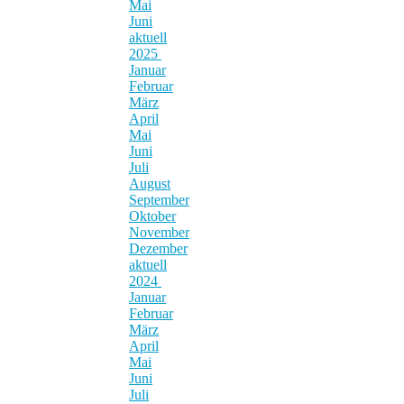
Mai
Juni
aktuell
2025
Januar
Februar
März
April
Mai
Juni
Juli
August
September
Oktober
November
Dezember
aktuell
2024
Januar
Februar
März
April
Mai
Juni
Juli