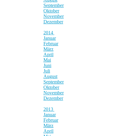
September
Oktober
November
Dezember
2014
Januar
Februar
März
April
Mai
Juni
Juli
August
September
Oktober
November
Dezember
2013
Januar
Februar
März
April