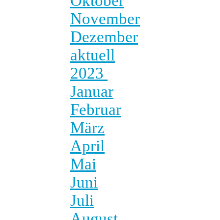
Oktober
November
Dezember
aktuell
2023
Januar
Februar
März
April
Mai
Juni
Juli
August