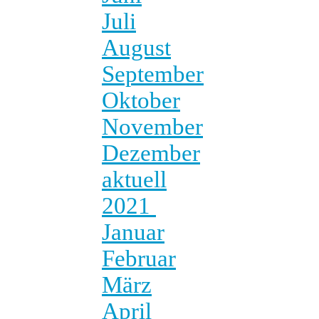
Juli
August
September
Oktober
November
Dezember
aktuell
2021
Januar
Februar
März
April