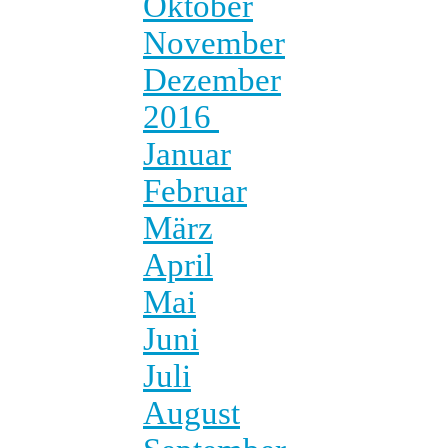
Oktober
November
Dezember
2016
Januar
Februar
März
April
Mai
Juni
Juli
August