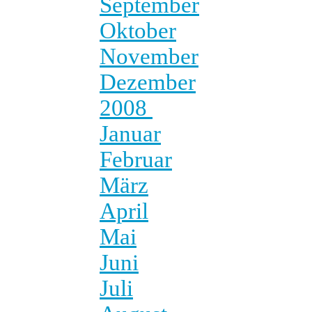
September
Oktober
November
Dezember
2008
Januar
Februar
März
April
Mai
Juni
Juli