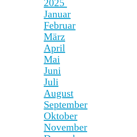
2025
Januar
Februar
März
April
Mai
Juni
Juli
August
September
Oktober
November