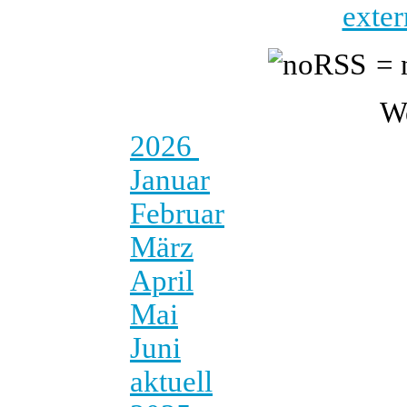
exter
= 
W
2026
Januar
Februar
März
April
Mai
Juni
aktuell