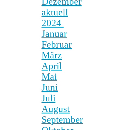
Dezember
aktuell
2024
Januar
Februar
März
April
Mai
Juni
Juli
August
September