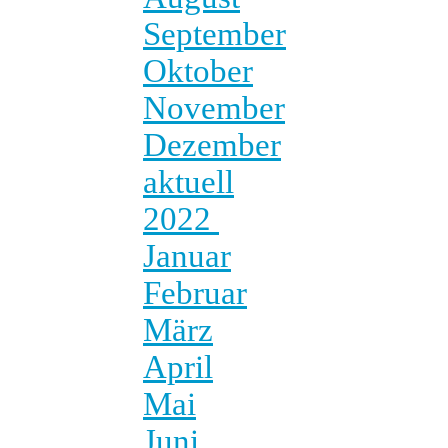
September
Oktober
November
Dezember
aktuell
2022
Januar
Februar
März
April
Mai
Juni