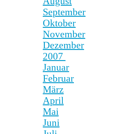
August
September
Oktober
November
Dezember
2007
Januar
Februar
März
April
Mai
Juni
Juli