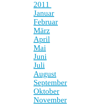
2011
Januar
Februar
März
April
Mai
Juni
Juli
August
September
Oktober
November