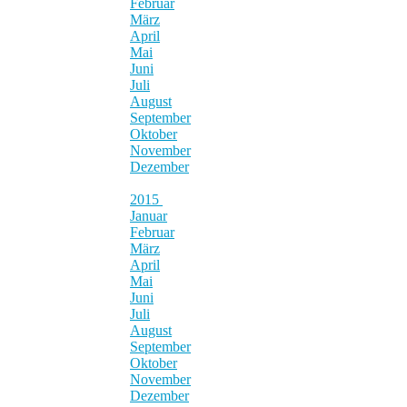
Februar
März
April
Mai
Juni
Juli
August
September
Oktober
November
Dezember
2015
Januar
Februar
März
April
Mai
Juni
Juli
August
September
Oktober
November
Dezember