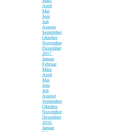
März
April
Mai
Juni
Juli
August
September
Oktober
November
Dezember
2017
Januar
Februar
März
April
Mai
Juni
Juli
August
September
Oktober
November
Dezember
2016
Januar