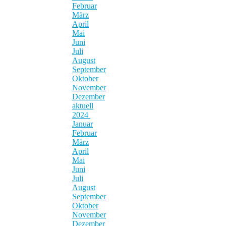
Februar
März
April
Mai
Juni
Juli
August
September
Oktober
November
Dezember
aktuell
2024
Januar
Februar
März
April
Mai
Juni
Juli
August
September
Oktober
November
Dezember