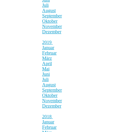
Juli
August
September
Oktober
November
Dezember
2019
Januar
Februar
März
April
Mai
Juni
Juli
August
September
Oktober
November
Dezember
2018
Januar
Februar