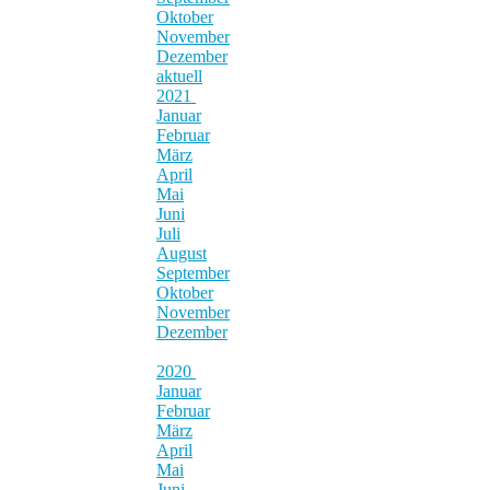
Oktober
November
Dezember
aktuell
2021
Januar
Februar
März
April
Mai
Juni
Juli
August
September
Oktober
November
Dezember
2020
Januar
Februar
März
April
Mai
Juni