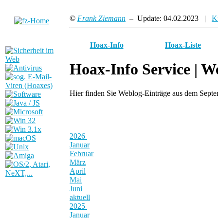
©
Frank Ziemann
– Update: 04.02.2023 |
K
Hoax-Info
Hoax-Liste
Hoax-Info Service |
We
Hier finden Sie Weblog-Einträge aus dem Sept
2026
Januar
Februar
März
April
Mai
Juni
aktuell
2025
Januar