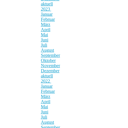
aktuell
2023
Januar
Februar
März
April
Mai
Juni
Juli
August
September
Oktober
November
Dezember
aktuell
2022
Januar
Februar
März
April
Mai
Juni
Juli
August
September