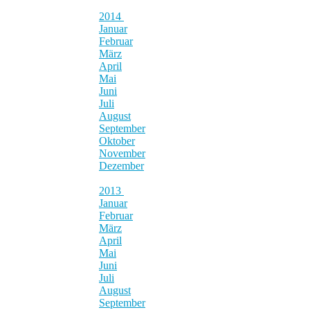
2014
Januar
Februar
März
April
Mai
Juni
Juli
August
September
Oktober
November
Dezember
2013
Januar
Februar
März
April
Mai
Juni
Juli
August
September