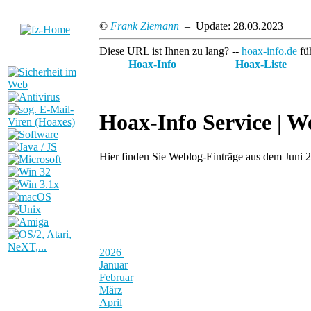
©
Frank Ziemann
– Update: 28.03.2023
Diese URL ist Ihnen zu lang? --
hoax-info.de
füh
Hoax-Info
Hoax-Liste
Hoax-Info Service |
We
Hier finden Sie Weblog-Einträge aus dem Juni 
2026
Januar
Februar
März
April