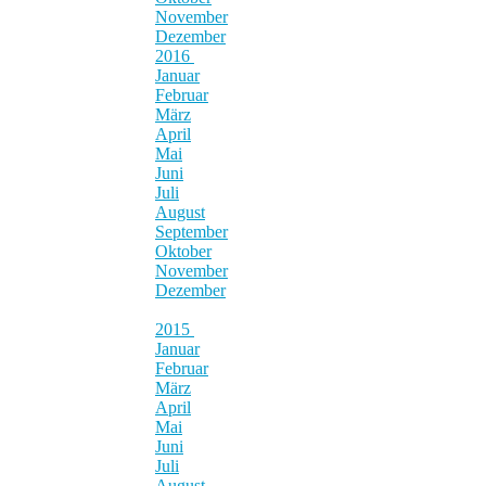
November
Dezember
2016
Januar
Februar
März
April
Mai
Juni
Juli
August
September
Oktober
November
Dezember
2015
Januar
Februar
März
April
Mai
Juni
Juli
August