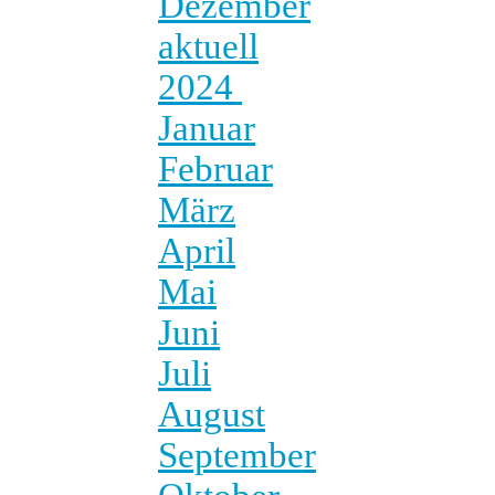
Dezember
aktuell
2024
Januar
Februar
März
April
Mai
Juni
Juli
August
September