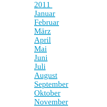
2011
Januar
Februar
März
April
Mai
Juni
Juli
August
September
Oktober
November