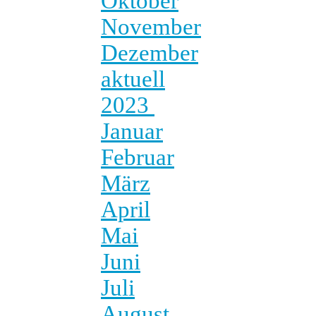
Oktober
November
Dezember
aktuell
2023
Januar
Februar
März
April
Mai
Juni
Juli
August