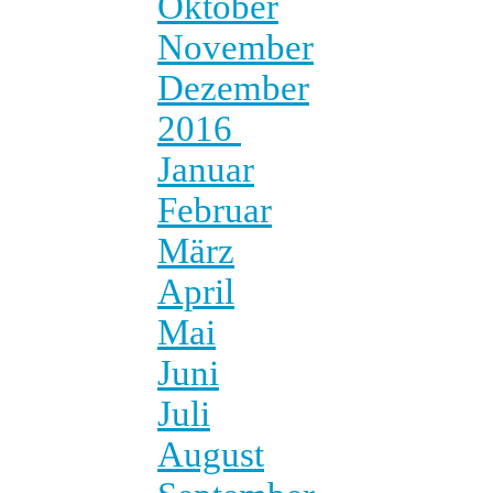
Oktober
November
Dezember
2016
Januar
Februar
März
April
Mai
Juni
Juli
August