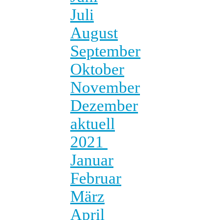
Juli
August
September
Oktober
November
Dezember
aktuell
2021
Januar
Februar
März
April