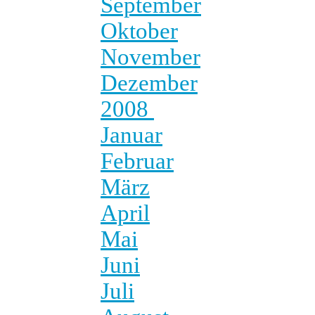
September
Oktober
November
Dezember
2008
Januar
Februar
März
April
Mai
Juni
Juli