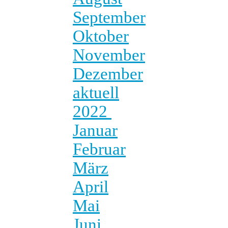
September
Oktober
November
Dezember
aktuell
2022
Januar
Februar
März
April
Mai
Juni