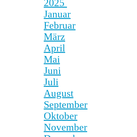
2025
Januar
Februar
März
April
Mai
Juni
Juli
August
September
Oktober
November