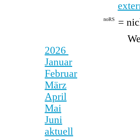
exter
= nic
We
2026
Januar
Februar
März
April
Mai
Juni
aktuell