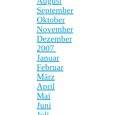
August
September
Oktober
November
Dezember
2007
Januar
Februar
März
April
Mai
Juni
Juli