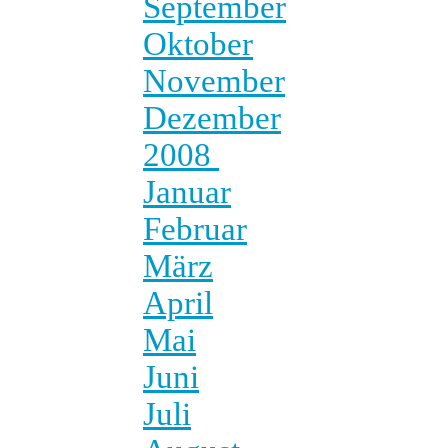
September
Oktober
November
Dezember
2008
Januar
Februar
März
April
Mai
Juni
Juli