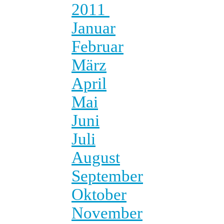
2011
Januar
Februar
März
April
Mai
Juni
Juli
August
September
Oktober
November