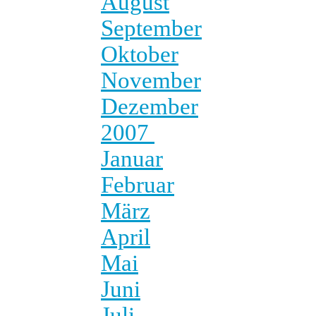
August
September
Oktober
November
Dezember
2007
Januar
Februar
März
April
Mai
Juni
Juli