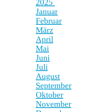
2025
Januar
Februar
März
April
Mai
Juni
Juli
August
September
Oktober
November