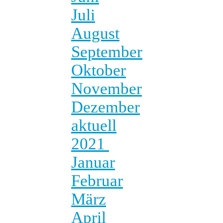
Juli
August
September
Oktober
November
Dezember
aktuell
2021
Januar
Februar
März
April