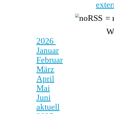
exter
= 
W
2026
Januar
Februar
März
April
Mai
Juni
aktuell