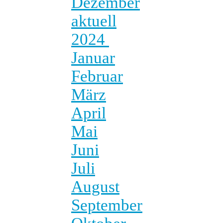
Dezember
aktuell
2024
Januar
Februar
März
April
Mai
Juni
Juli
August
September