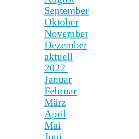
September
Oktober
November
Dezember
aktuell
2022
Januar
Februar
März
April
Mai
Juni