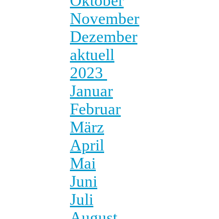
Oktober
November
Dezember
aktuell
2023
Januar
Februar
März
April
Mai
Juni
Juli
August