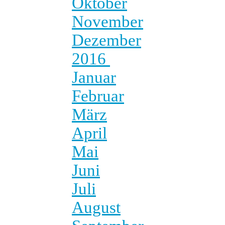
Oktober
November
Dezember
2016
Januar
Februar
März
April
Mai
Juni
Juli
August