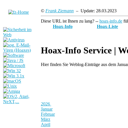
©
Frank Ziemann
– Update: 28.03.2023
Diese URL ist Ihnen zu lang? --
hoax-info.de
füh
Hoax-Info
Hoax-Liste
Hoax-Info Service |
We
Hier finden Sie Weblog-Einträge aus dem Janu
2026
Januar
Februar
März
April