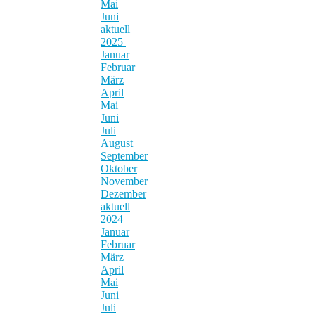
Mai
Juni
aktuell
2025
Januar
Februar
März
April
Mai
Juni
Juli
August
September
Oktober
November
Dezember
aktuell
2024
Januar
Februar
März
April
Mai
Juni
Juli