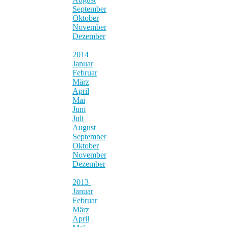
September
Oktober
November
Dezember
2014
Januar
Februar
März
April
Mai
Juni
Juli
August
September
Oktober
November
Dezember
2013
Januar
Februar
März
April