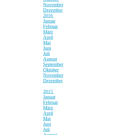
November
Dezember
2016
Januar
Februar
März
April
Mai
Juni
Juli
August
September
Oktober
November
Dezember
2015
Januar
Februar
März
April
Mai
Juni
Juli
August