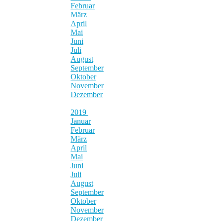
Februar
März
April
Mai
Juni
Juli
August
September
Oktober
November
Dezember
2019
Januar
Februar
März
April
Mai
Juni
Juli
August
September
Oktober
November
Dezember