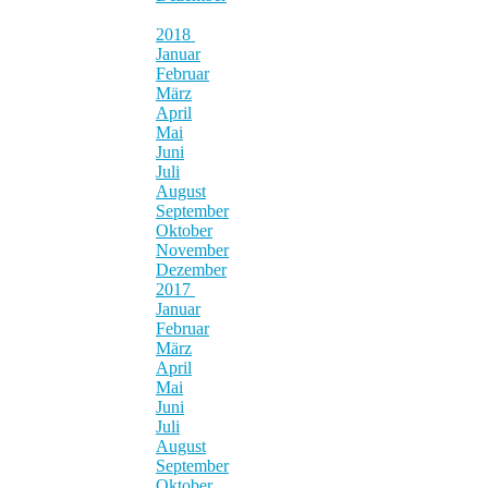
2018
Januar
Februar
März
April
Mai
Juni
Juli
August
September
Oktober
November
Dezember
2017
Januar
Februar
März
April
Mai
Juni
Juli
August
September
Oktober