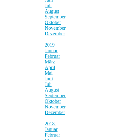
Juli
August
September
Oktober
November
Dezember
2019
Januar
Februar
März
April
Mai
Juni
Juli
August
September
Oktober
November
Dezember
2018
Januar
Februar