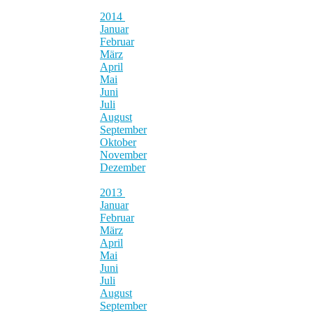
2014
Januar
Februar
März
April
Mai
Juni
Juli
August
September
Oktober
November
Dezember
2013
Januar
Februar
März
April
Mai
Juni
Juli
August
September