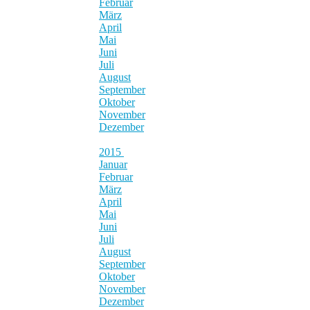
Februar
März
April
Mai
Juni
Juli
August
September
Oktober
November
Dezember
2015
Januar
Februar
März
April
Mai
Juni
Juli
August
September
Oktober
November
Dezember