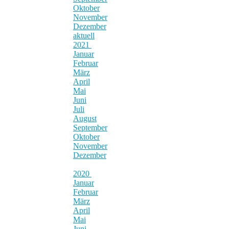
Oktober
November
Dezember
aktuell
2021
Januar
Februar
März
April
Mai
Juni
Juli
August
September
Oktober
November
Dezember
2020
Januar
Februar
März
April
Mai
Juni