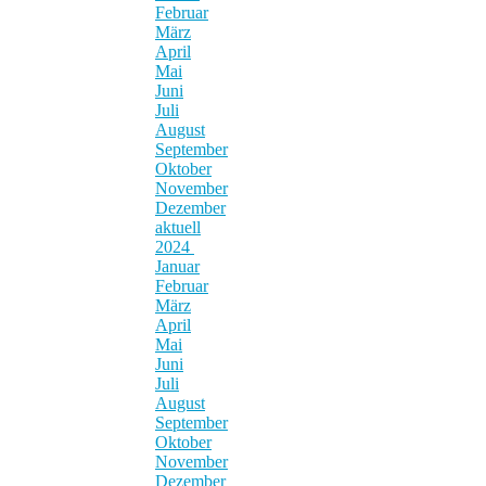
Februar
März
April
Mai
Juni
Juli
August
September
Oktober
November
Dezember
aktuell
2024
Januar
Februar
März
April
Mai
Juni
Juli
August
September
Oktober
November
Dezember