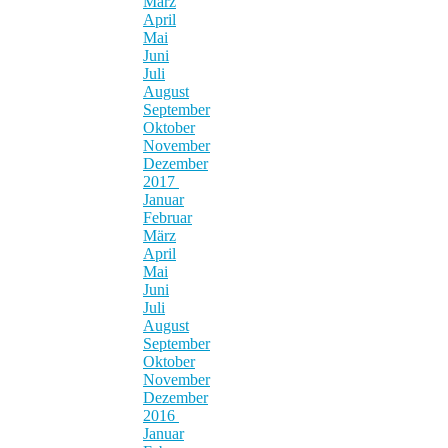
März
April
Mai
Juni
Juli
August
September
Oktober
November
Dezember
2017
Januar
Februar
März
April
Mai
Juni
Juli
August
September
Oktober
November
Dezember
2016
Januar