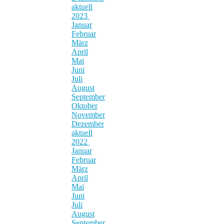
aktuell
2023
Januar
Februar
März
April
Mai
Juni
Juli
August
September
Oktober
November
Dezember
aktuell
2022
Januar
Februar
März
April
Mai
Juni
Juli
August
September