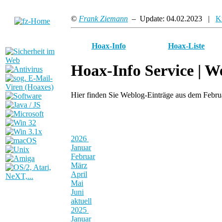
©
Frank Ziemann
– Update: 04.02.2023 |
K
Hoax-Info
Hoax-Liste
Hoax-Info Service |
We
Hier finden Sie Weblog-Einträge aus dem Febr
2026
Januar
Februar
März
April
Mai
Juni
aktuell
2025
Januar