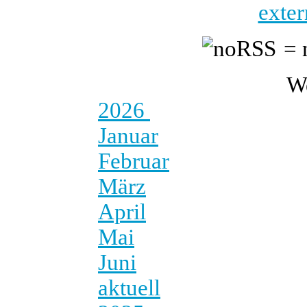
exter
= 
W
2026
Januar
Februar
März
April
Mai
Juni
aktuell