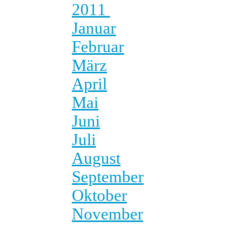
2011
Januar
Februar
März
April
Mai
Juni
Juli
August
September
Oktober
November