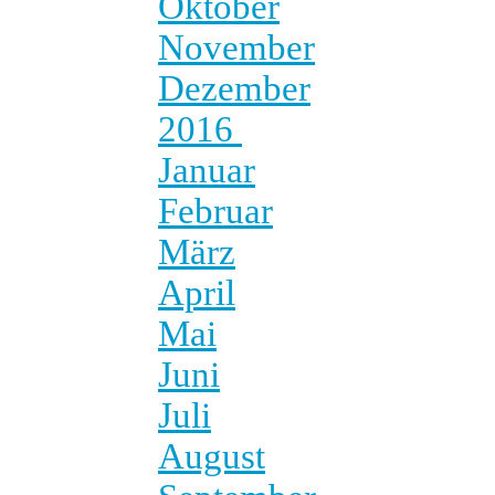
Oktober
November
Dezember
2016
Januar
Februar
März
April
Mai
Juni
Juli
August