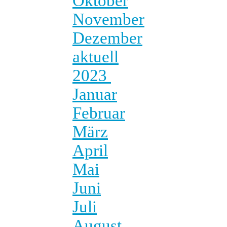
Oktober
November
Dezember
aktuell
2023
Januar
Februar
März
April
Mai
Juni
Juli
August