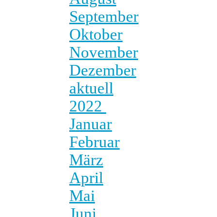
September
Oktober
November
Dezember
aktuell
2022
Januar
Februar
März
April
Mai
Juni