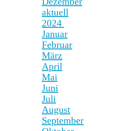
Dezember
aktuell
2024
Januar
Februar
März
April
Mai
Juni
Juli
August
September