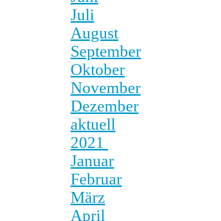
Juli
August
September
Oktober
November
Dezember
aktuell
2021
Januar
Februar
März
April