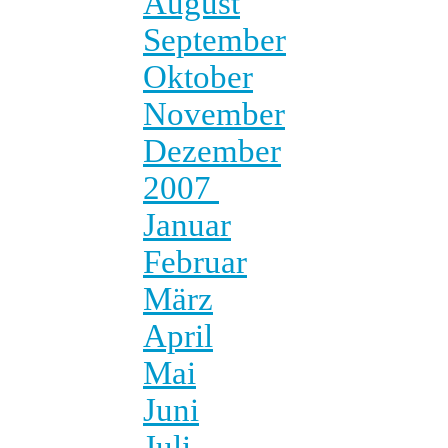
August
September
Oktober
November
Dezember
2007
Januar
Februar
März
April
Mai
Juni
Juli