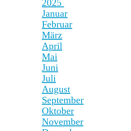
2025
Januar
Februar
März
April
Mai
Juni
Juli
August
September
Oktober
November