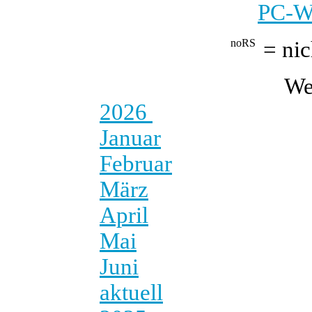
PC-We
= nic
We
2026
Januar
Februar
März
April
Mai
Juni
aktuell