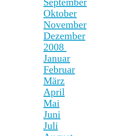
September
Oktober
November
Dezember
2008
Januar
Februar
März
April
Mai
Juni
Juli