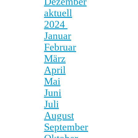
Dezember
aktuell
2024
Januar
Februar
März
April
Mai
Juni
Juli
August
September