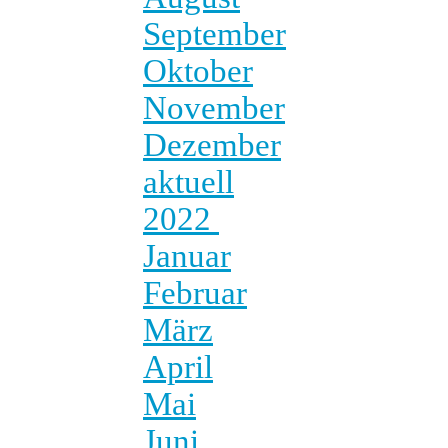
September
Oktober
November
Dezember
aktuell
2022
Januar
Februar
März
April
Mai
Juni