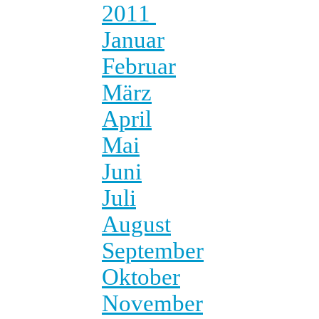
2011
Januar
Februar
März
April
Mai
Juni
Juli
August
September
Oktober
November