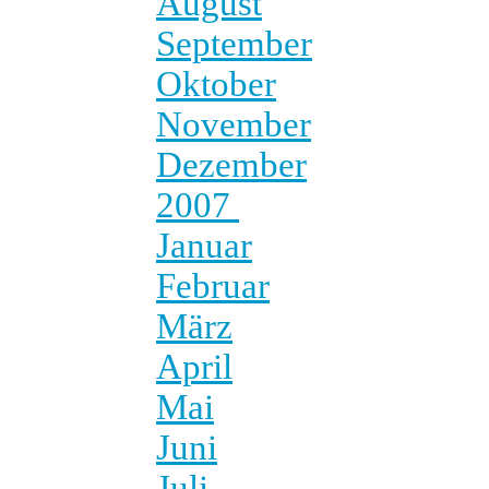
August
September
Oktober
November
Dezember
2007
Januar
Februar
März
April
Mai
Juni
Juli