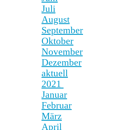
Juli
August
September
Oktober
November
Dezember
aktuell
2021
Januar
Februar
März
April