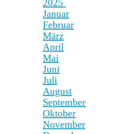
2025
Januar
Februar
März
April
Mai
Juni
Juli
August
September
Oktober
November