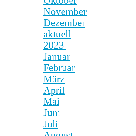
Oktober
November
Dezember
aktuell
2023
Januar
Februar
März
April
Mai
Juni
Juli
August