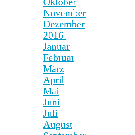
Oktober
November
Dezember
2016
Januar
Februar
März
April
Mai
Juni
Juli
August