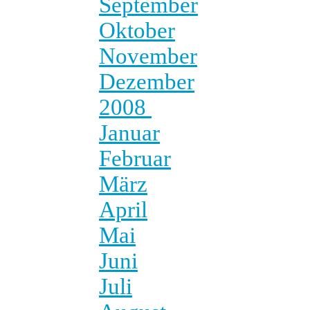
September
Oktober
November
Dezember
2008
Januar
Februar
März
April
Mai
Juni
Juli