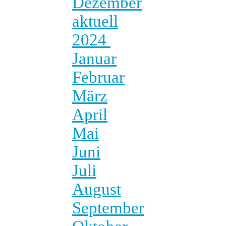
Dezember
aktuell
2024
Januar
Februar
März
April
Mai
Juni
Juli
August
September