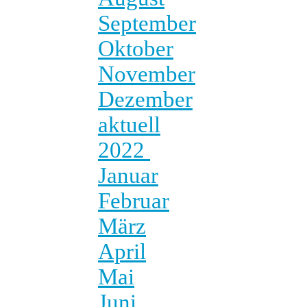
September
Oktober
November
Dezember
aktuell
2022
Januar
Februar
März
April
Mai
Juni