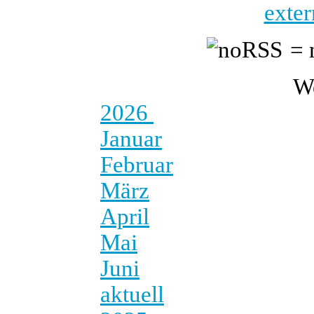
exter
= 
W
2026
Januar
Februar
März
April
Mai
Juni
aktuell