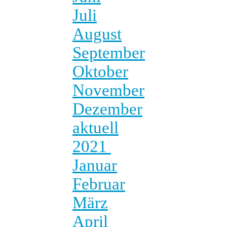
Juli
August
September
Oktober
November
Dezember
aktuell
2021
Januar
Februar
März
April