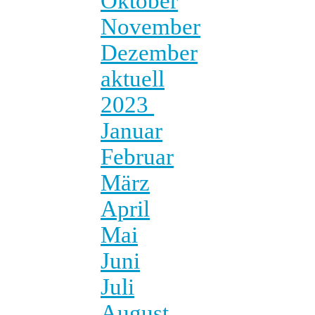
Oktober
November
Dezember
aktuell
2023
Januar
Februar
März
April
Mai
Juni
Juli
August