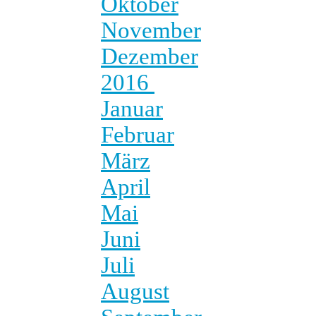
Oktober
November
Dezember
2016
Januar
Februar
März
April
Mai
Juni
Juli
August