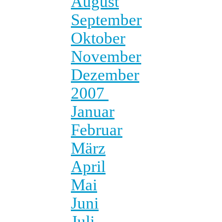
August
September
Oktober
November
Dezember
2007
Januar
Februar
März
April
Mai
Juni
Juli