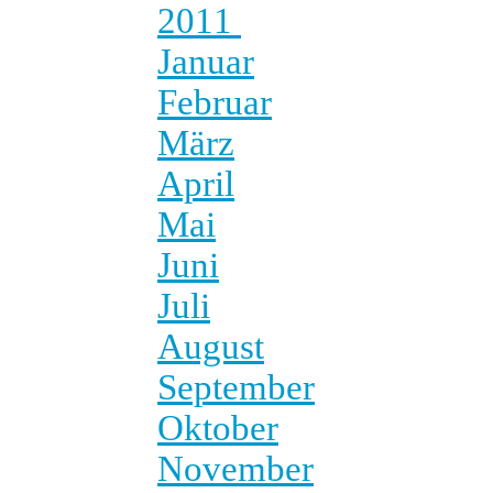
2011
Januar
Februar
März
April
Mai
Juni
Juli
August
September
Oktober
November