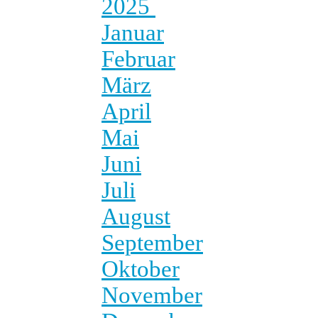
2025
Januar
Februar
März
April
Mai
Juni
Juli
August
September
Oktober
November