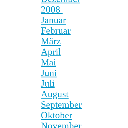
2008
Januar
Februar
März
April
Mai
Juni
Juli
August
September
Oktober
November