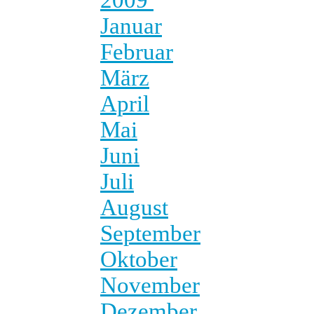
Januar
Februar
März
April
Mai
Juni
Juli
August
September
Oktober
November
Dezember