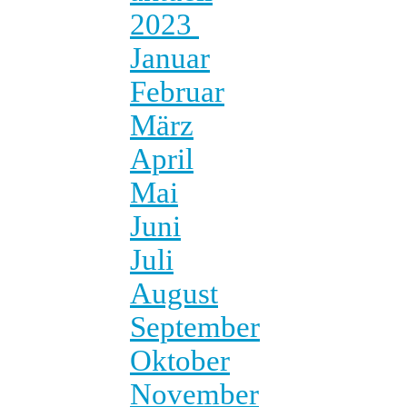
2023
Januar
Februar
März
April
Mai
Juni
Juli
August
September
Oktober
November