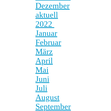
Dezember
aktuell
2022
Januar
Februar
März
April
Mai
Juni
Juli
August
September