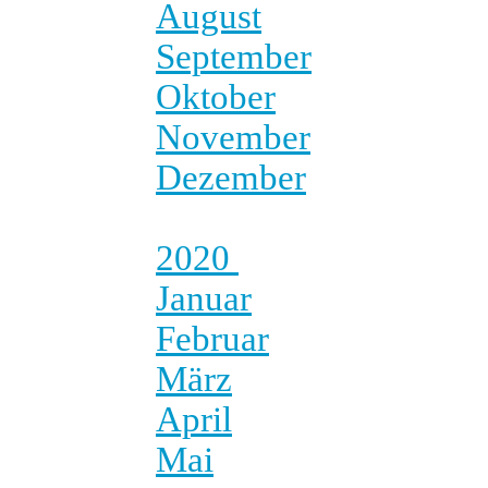
August
September
Oktober
November
Dezember
2020
Januar
Februar
März
April
Mai