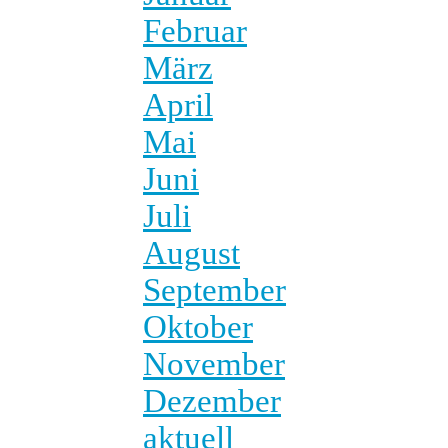
Februar
März
April
Mai
Juni
Juli
August
September
Oktober
November
Dezember
aktuell