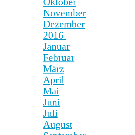
Oktober
November
Dezember
2016
Januar
Februar
März
April
Mai
Juni
Juli
August