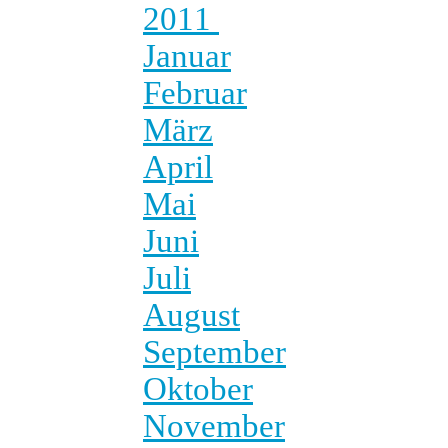
2011
Januar
Februar
März
April
Mai
Juni
Juli
August
September
Oktober
November