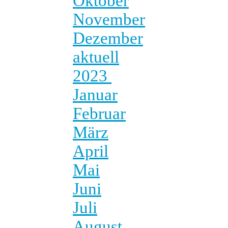
Oktober
November
Dezember
aktuell
2023
Januar
Februar
März
April
Mai
Juni
Juli
August