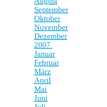
August
September
Oktober
November
Dezember
2007
Januar
Februar
März
April
Mai
Juni
Juli