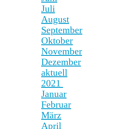
Juli
August
September
Oktober
November
Dezember
aktuell
2021
Januar
Februar
März
April