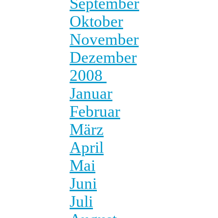
September
Oktober
November
Dezember
2008
Januar
Februar
März
April
Mai
Juni
Juli