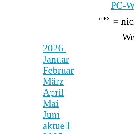
PC-We
= nic
We
2026
Januar
Februar
März
April
Mai
Juni
aktuell