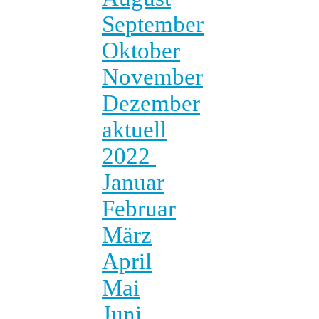
September
Oktober
November
Dezember
aktuell
2022
Januar
Februar
März
April
Mai
Juni