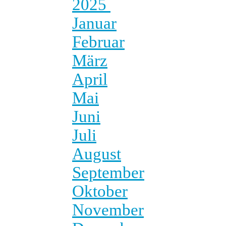
2025
Januar
Februar
März
April
Mai
Juni
Juli
August
September
Oktober
November