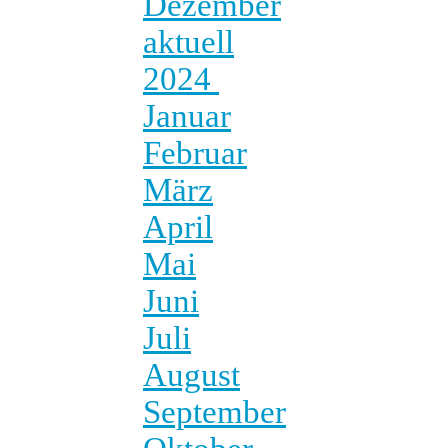
Dezember
aktuell
2024
Januar
Februar
März
April
Mai
Juni
Juli
August
September