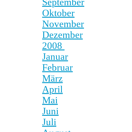
September
Oktober
November
Dezember
2008
Januar
Februar
März
April
Mai
Juni
Juli