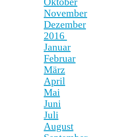
Oktober
November
Dezember
2016
Januar
Februar
März
April
Mai
Juni
Juli
August