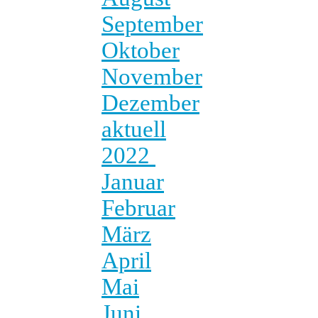
September
Oktober
November
Dezember
aktuell
2022
Januar
Februar
März
April
Mai
Juni