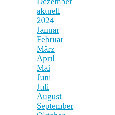
Dezember
aktuell
2024
Januar
Februar
März
April
Mai
Juni
Juli
August
September