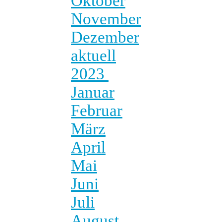
Oktober
November
Dezember
aktuell
2023
Januar
Februar
März
April
Mai
Juni
Juli
August