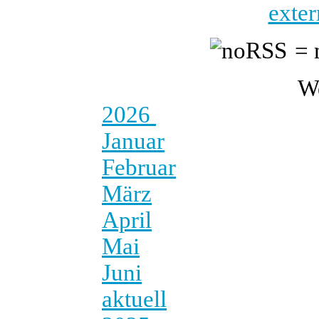
exter
= 
W
2026
Januar
Februar
März
April
Mai
Juni
aktuell