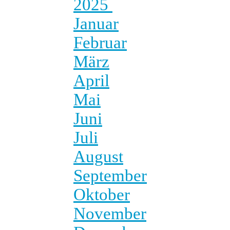
2025
Januar
Februar
März
April
Mai
Juni
Juli
August
September
Oktober
November