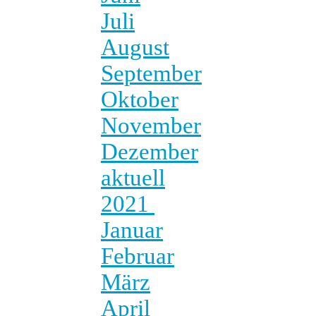
Juli
August
September
Oktober
November
Dezember
aktuell
2021
Januar
Februar
März
April