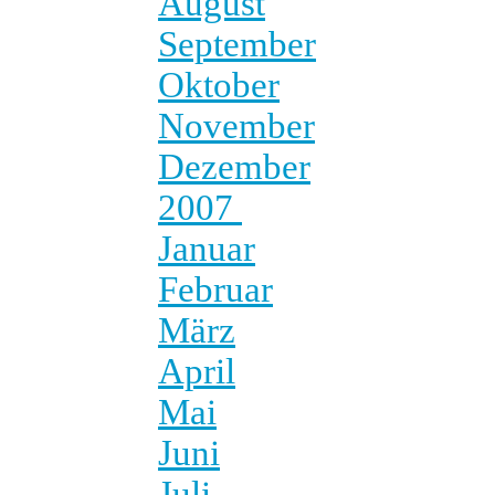
August
September
Oktober
November
Dezember
2007
Januar
Februar
März
April
Mai
Juni
Juli