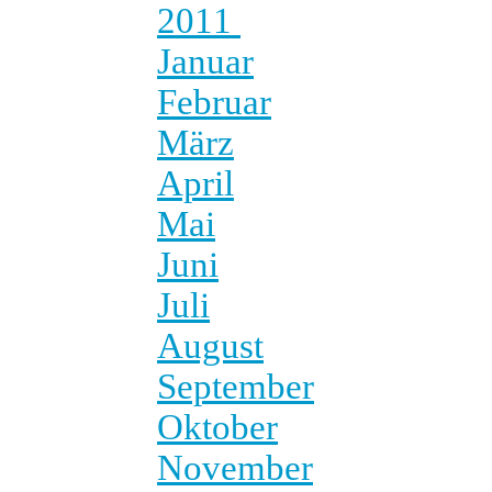
2011
Januar
Februar
März
April
Mai
Juni
Juli
August
September
Oktober
November