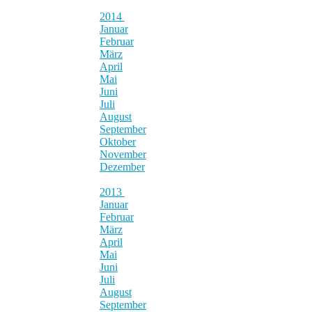
2014
Januar
Februar
März
April
Mai
Juni
Juli
August
September
Oktober
November
Dezember
2013
Januar
Februar
März
April
Mai
Juni
Juli
August
September