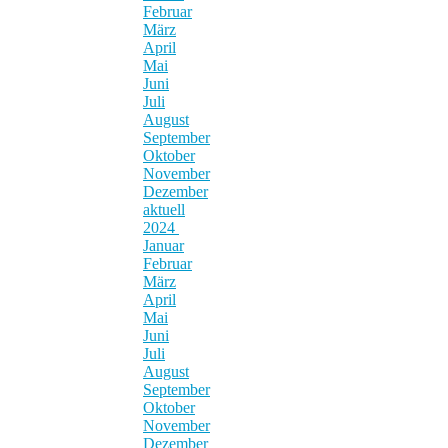
Februar
März
April
Mai
Juni
Juli
August
September
Oktober
November
Dezember
aktuell
2024
Januar
Februar
März
April
Mai
Juni
Juli
August
September
Oktober
November
Dezember