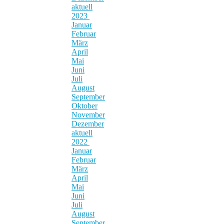
aktuell
2023
Januar
Februar
März
April
Mai
Juni
Juli
August
September
Oktober
November
Dezember
aktuell
2022
Januar
Februar
März
April
Mai
Juni
Juli
August
September