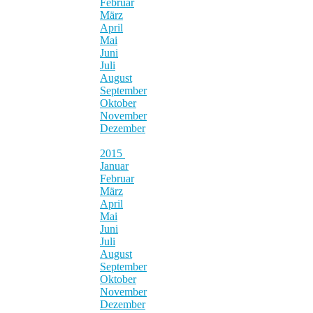
Februar
März
April
Mai
Juni
Juli
August
September
Oktober
November
Dezember
2015
Januar
Februar
März
April
Mai
Juni
Juli
August
September
Oktober
November
Dezember