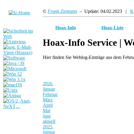
©
Frank Ziemann
– Update: 04.02.2023 |
K
Hoax-Info
Hoax-Liste
Hoax-Info Service |
We
Hier finden Sie Weblog-Einträge aus dem Febr
2026
Januar
Februar
März
April
Mai
Juni
aktuell
2025
Januar