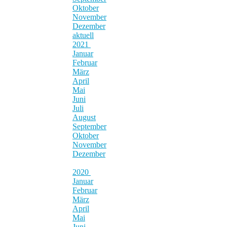
Oktober
November
Dezember
aktuell
2021
Januar
Februar
März
April
Mai
Juni
Juli
August
September
Oktober
November
Dezember
2020
Januar
Februar
März
April
Mai
Juni