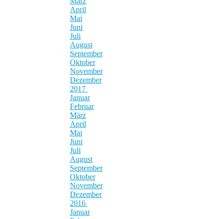
März
April
Mai
Juni
Juli
August
September
Oktober
November
Dezember
2017
Januar
Februar
März
April
Mai
Juni
Juli
August
September
Oktober
November
Dezember
2016
Januar