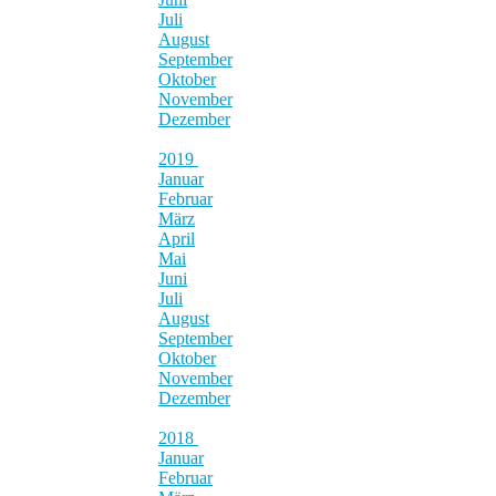
Juli
August
September
Oktober
November
Dezember
2019
Januar
Februar
März
April
Mai
Juni
Juli
August
September
Oktober
November
Dezember
2018
Januar
Februar