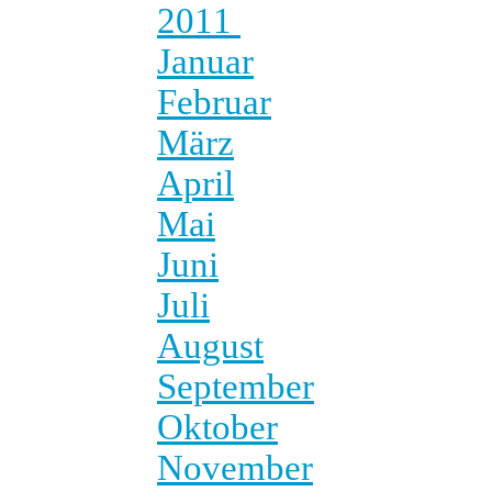
2011
Januar
Februar
März
April
Mai
Juni
Juli
August
September
Oktober
November