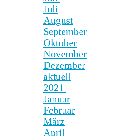
Juli
August
September
Oktober
November
Dezember
aktuell
2021
Januar
Februar
März
April