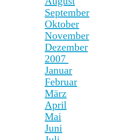
August
September
Oktober
November
Dezember
2007
Januar
Februar
März
April
Mai
Juni
Juli