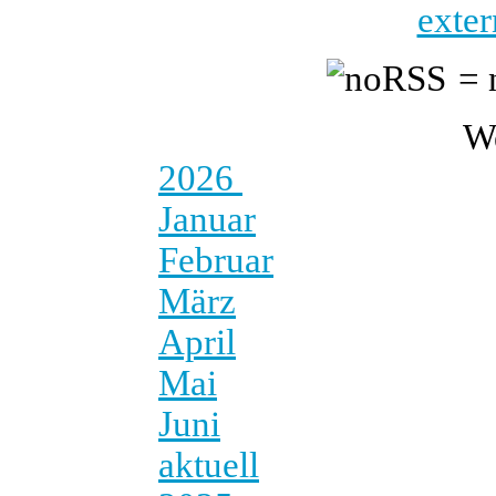
exter
= 
W
2026
Januar
Februar
März
April
Mai
Juni
aktuell