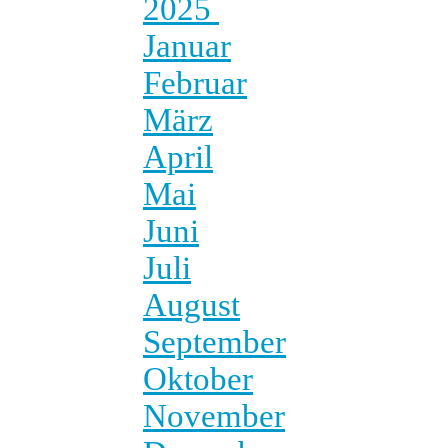
2025
Januar
Februar
März
April
Mai
Juni
Juli
August
September
Oktober
November