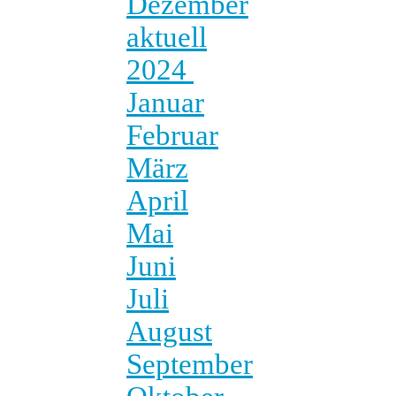
Dezember
aktuell
2024
Januar
Februar
März
April
Mai
Juni
Juli
August
September