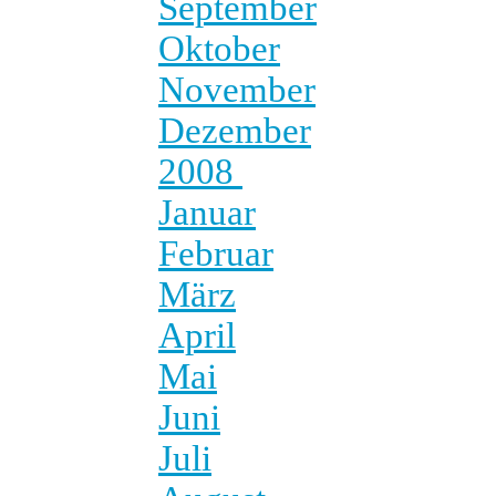
September
Oktober
November
Dezember
2008
Januar
Februar
März
April
Mai
Juni
Juli