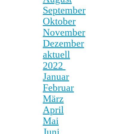
September
Oktober
November
Dezember
aktuell
2022
Januar
Februar
März
April
Mai
Juni