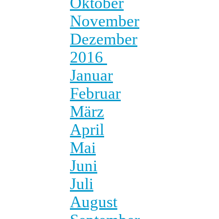
Oktober
November
Dezember
2016
Januar
Februar
März
April
Mai
Juni
Juli
August