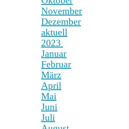
Oktober
November
Dezember
aktuell
2023
Januar
Februar
März
April
Mai
Juni
Juli
August