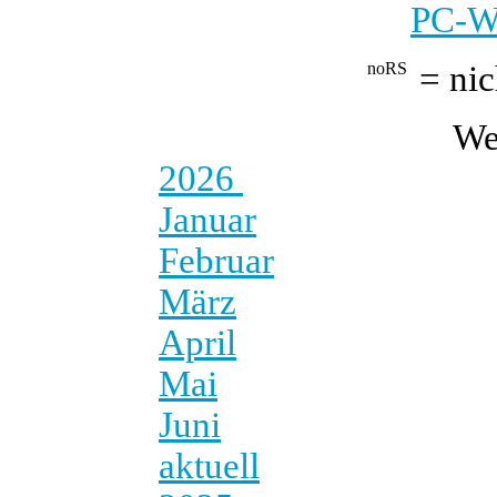
PC-We
= nic
We
2026
Januar
Februar
März
April
Mai
Juni
aktuell