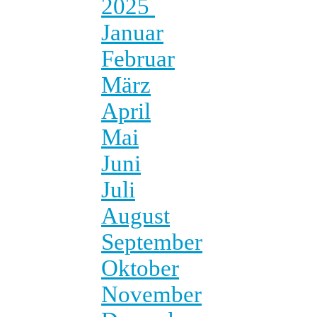
2025
Januar
Februar
März
April
Mai
Juni
Juli
August
September
Oktober
November