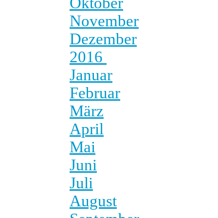
Oktober
November
Dezember
2016
Januar
Februar
März
April
Mai
Juni
Juli
August