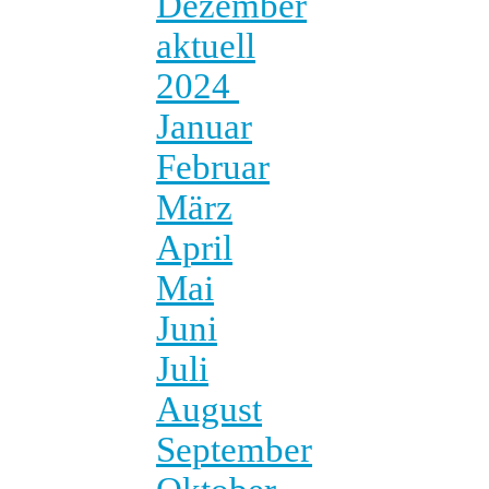
Dezember
aktuell
2024
Januar
Februar
März
April
Mai
Juni
Juli
August
September