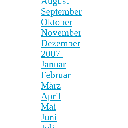
August
September
Oktober
November
Dezember
2007
Januar
Februar
März
April
Mai
Juni
Juli