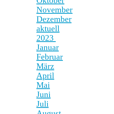
Oktober
November
Dezember
aktuell
2023
Januar
Februar
März
April
Mai
Juni
Juli
August