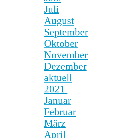
Juli
August
September
Oktober
November
Dezember
aktuell
2021
Januar
Februar
März
April