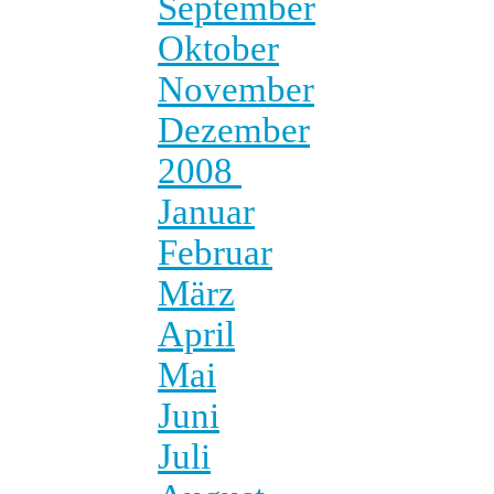
September
Oktober
November
Dezember
2008
Januar
Februar
März
April
Mai
Juni
Juli