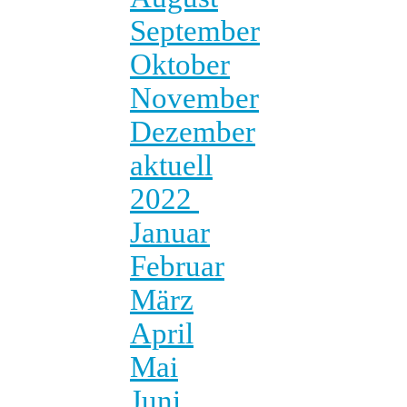
September
Oktober
November
Dezember
aktuell
2022
Januar
Februar
März
April
Mai
Juni