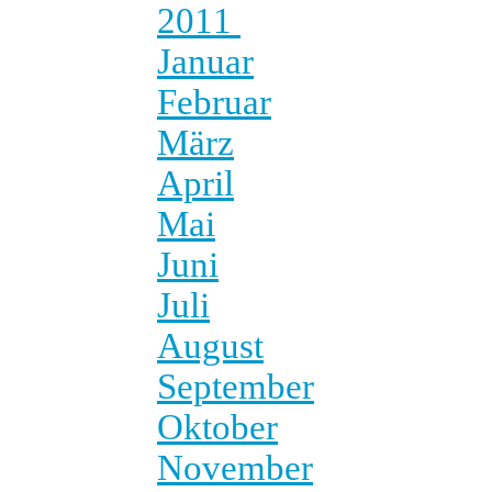
2011
Januar
Februar
März
April
Mai
Juni
Juli
August
September
Oktober
November