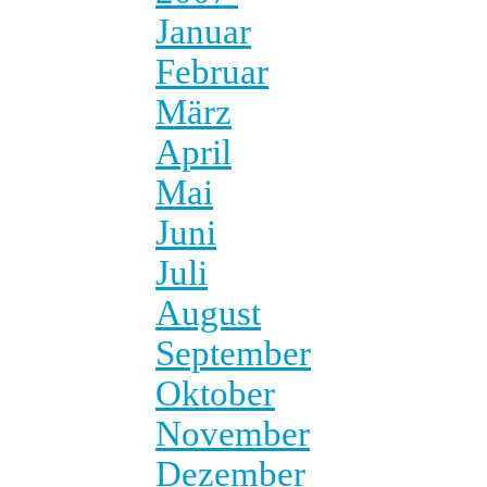
Januar
Februar
März
April
Mai
Juni
Juli
August
September
Oktober
November
Dezember