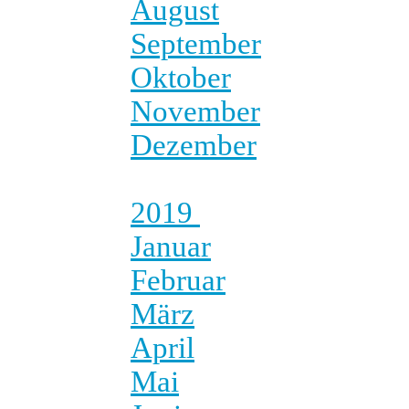
August
September
Oktober
November
Dezember
2019
Januar
Februar
März
April
Mai