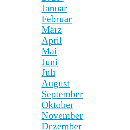
Januar
Februar
März
April
Mai
Juni
Juli
August
September
Oktober
November
Dezember