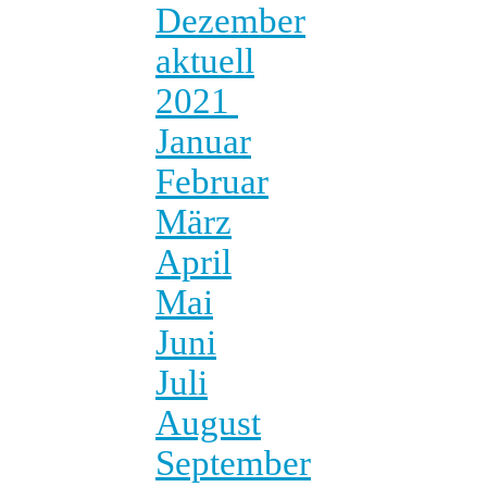
Dezember
aktuell
2021
Januar
Februar
März
April
Mai
Juni
Juli
August
September