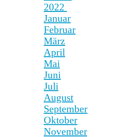
2022
Januar
Februar
März
April
Mai
Juni
Juli
August
September
Oktober
November