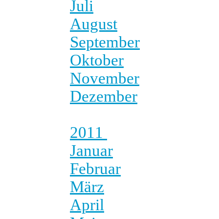
Juli
August
September
Oktober
November
Dezember
2011
Januar
Februar
März
April