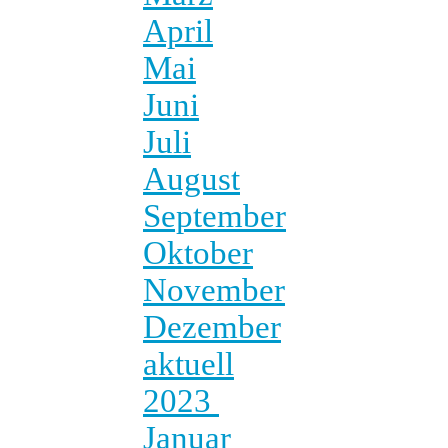
April
Mai
Juni
Juli
August
September
Oktober
November
Dezember
aktuell
2023
Januar