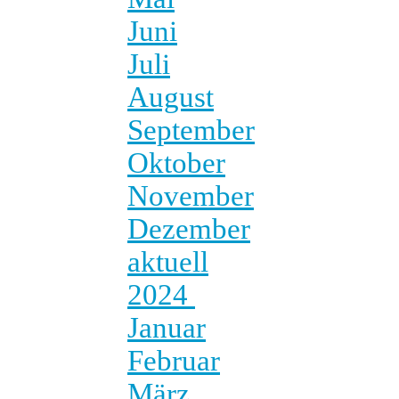
Juni
Juli
August
September
Oktober
November
Dezember
aktuell
2024
Januar
Februar
März