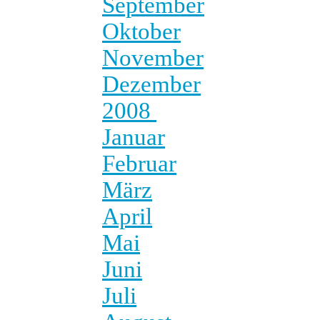
September
Oktober
November
Dezember
2008
Januar
Februar
März
April
Mai
Juni
Juli