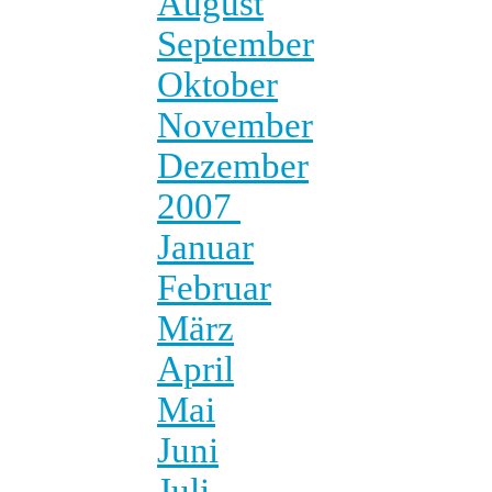
August
September
Oktober
November
Dezember
2007
Januar
Februar
März
April
Mai
Juni
Juli