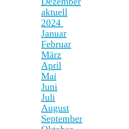
Dezember
aktuell
2024
Januar
Februar
März
April
Mai
Juni
Juli
August
September