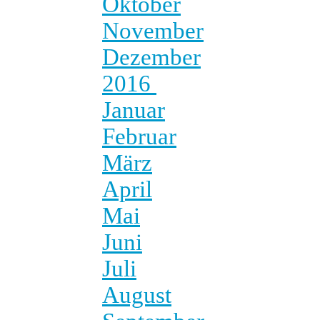
Oktober
November
Dezember
2016
Januar
Februar
März
April
Mai
Juni
Juli
August