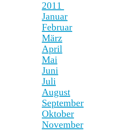
2011
Januar
Februar
März
April
Mai
Juni
Juli
August
September
Oktober
November