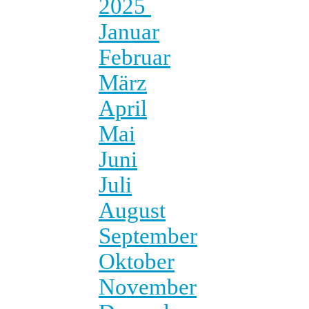
2025
Januar
Februar
März
April
Mai
Juni
Juli
August
September
Oktober
November