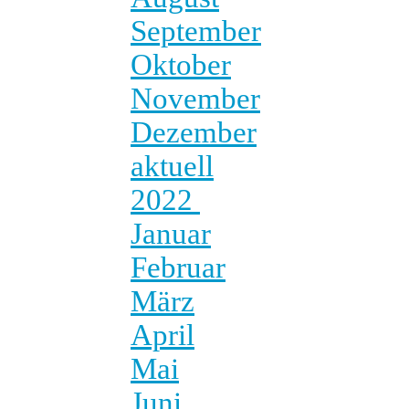
September
Oktober
November
Dezember
aktuell
2022
Januar
Februar
März
April
Mai
Juni