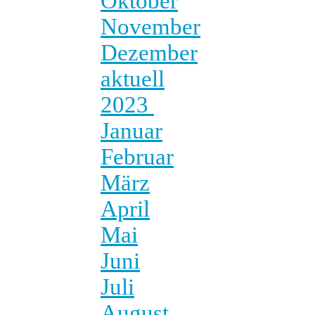
Oktober
November
Dezember
aktuell
2023
Januar
Februar
März
April
Mai
Juni
Juli
August