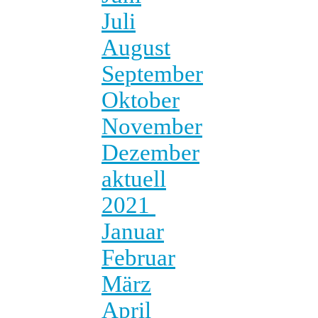
Juli
August
September
Oktober
November
Dezember
aktuell
2021
Januar
Februar
März
April