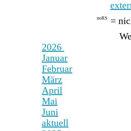
exter
= nic
We
2026
Januar
Februar
März
April
Mai
Juni
aktuell