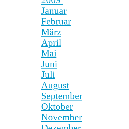
Januar
Februar
März
April
Mai
Juni
Juli
August
September
Oktober
November
Dezember