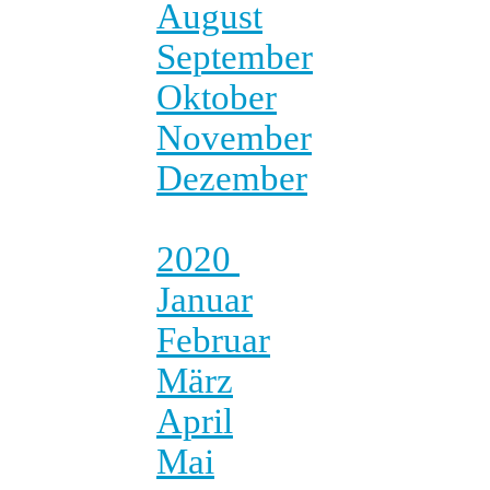
August
September
Oktober
November
Dezember
2020
Januar
Februar
März
April
Mai