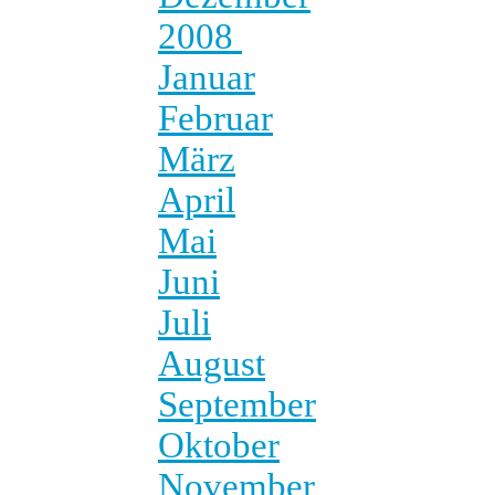
2008
Januar
Februar
März
April
Mai
Juni
Juli
August
September
Oktober
November