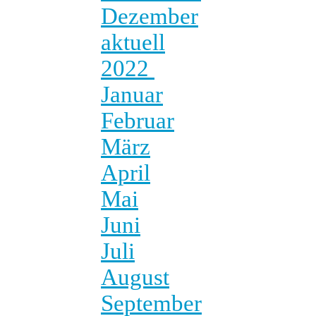
Dezember
aktuell
2022
Januar
Februar
März
April
Mai
Juni
Juli
August
September