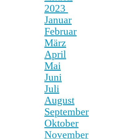
2023
Januar
Februar
März
April
Mai
Juni
Juli
August
September
Oktober
November