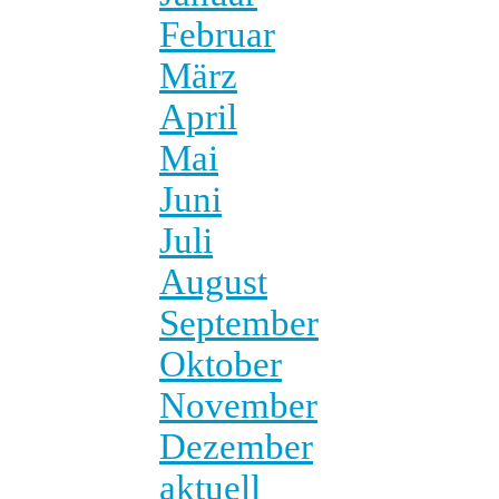
Februar
März
April
Mai
Juni
Juli
August
September
Oktober
November
Dezember
aktuell