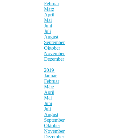
Februar
März
April
Mai
Juni
Juli
August
September
Oktober
November
Dezember
2019
Januar
Februar
März
April
Mai
Juni
Juli
August
September
Oktober
November
Dezember