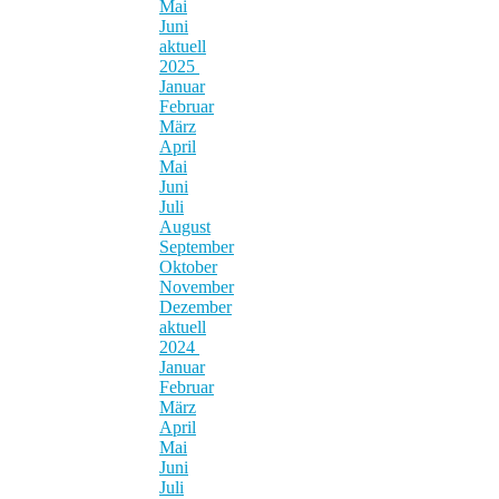
Mai
Juni
aktuell
2025
Januar
Februar
März
April
Mai
Juni
Juli
August
September
Oktober
November
Dezember
aktuell
2024
Januar
Februar
März
April
Mai
Juni
Juli