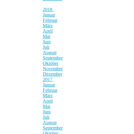
2018
Januar
Februar
März
April
Mai
Juni
Juli
August
September
Oktober
November
Dezember
2017
Januar
Februar
März
April
Mai
Juni
Juli
August
September
Oktober