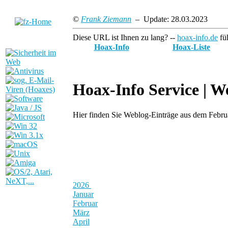
©
Frank Ziemann
– Update: 28.03.2023
Diese URL ist Ihnen zu lang? --
hoax-info.de
füh
Hoax-Info
Hoax-Liste
Hoax-Info Service |
We
Hier finden Sie Weblog-Einträge aus dem Febr
2026
Januar
Februar
März
April