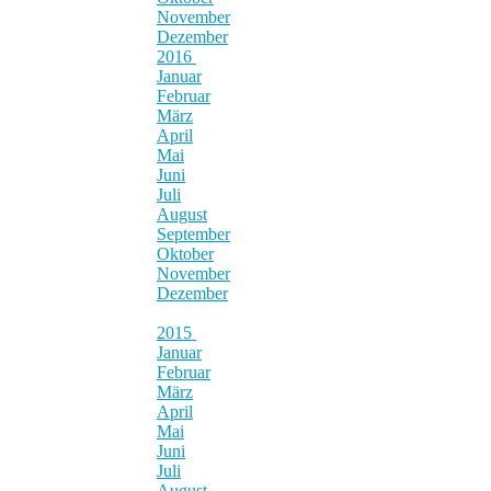
November
Dezember
2016
Januar
Februar
März
April
Mai
Juni
Juli
August
September
Oktober
November
Dezember
2015
Januar
Februar
März
April
Mai
Juni
Juli
August