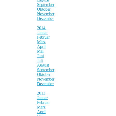
September
Oktober
November
Dezember
2014
Januar
Februar
März
April
Mai
Juni
Juli
August
September
Oktober
November
Dezember
2013
Januar
Februar
März
April