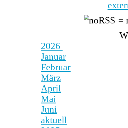
exter
= 
W
2026
Januar
Februar
März
April
Mai
Juni
aktuell