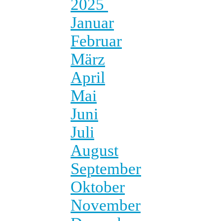
2025
Januar
Februar
März
April
Mai
Juni
Juli
August
September
Oktober
November