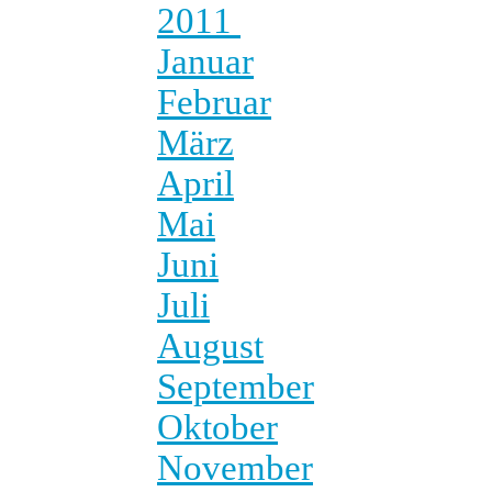
2011
Januar
Februar
März
April
Mai
Juni
Juli
August
September
Oktober
November