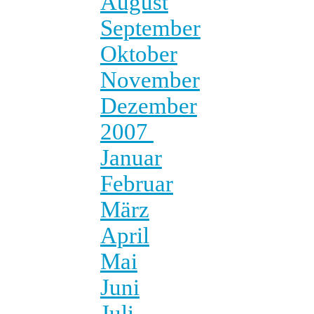
August
September
Oktober
November
Dezember
2007
Januar
Februar
März
April
Mai
Juni
Juli