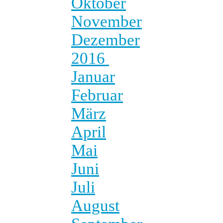
Oktober
November
Dezember
2016
Januar
Februar
März
April
Mai
Juni
Juli
August