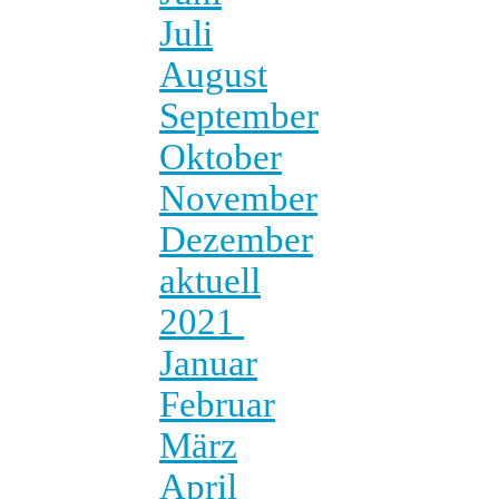
Juli
August
September
Oktober
November
Dezember
aktuell
2021
Januar
Februar
März
April