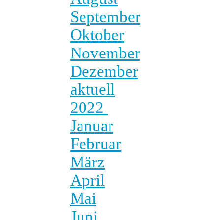
September
Oktober
November
Dezember
aktuell
2022
Januar
Februar
März
April
Mai
Juni