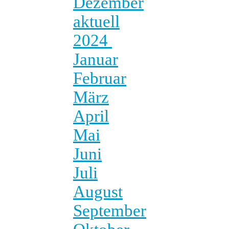
Dezember
aktuell
2024
Januar
Februar
März
April
Mai
Juni
Juli
August
September