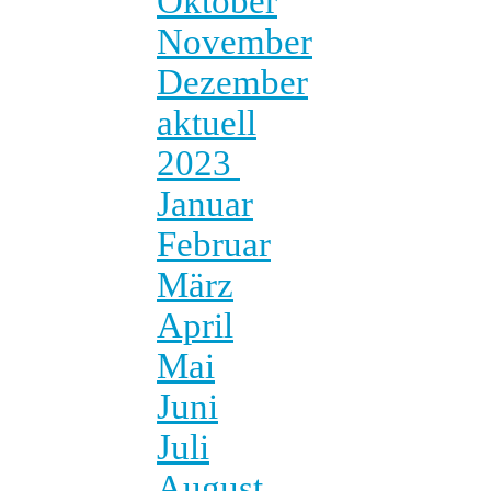
Oktober
November
Dezember
aktuell
2023
Januar
Februar
März
April
Mai
Juni
Juli
August