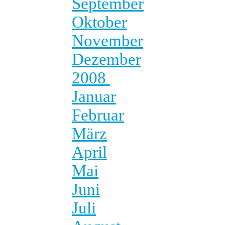
September
Oktober
November
Dezember
2008
Januar
Februar
März
April
Mai
Juni
Juli