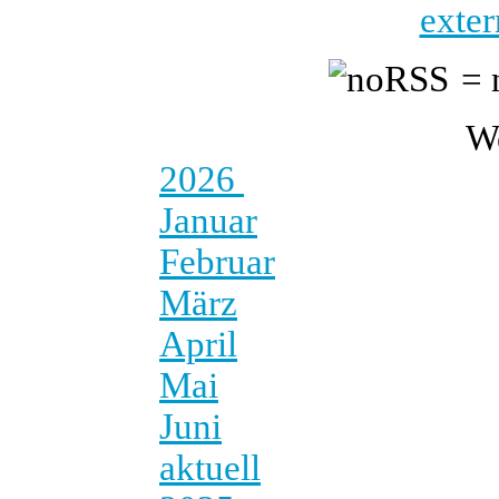
exter
= 
W
2026
Januar
Februar
März
April
Mai
Juni
aktuell