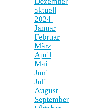
Dezember
aktuell
2024
Januar
Februar
März
April
Mai
Juni
Juli
August
September