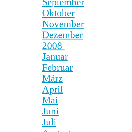
September
Oktober
November
Dezember
2008
Januar
Februar
März
April
Mai
Juni
Juli