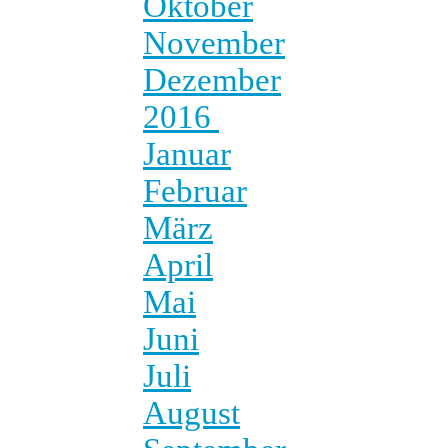
Oktober
November
Dezember
2016
Januar
Februar
März
April
Mai
Juni
Juli
August