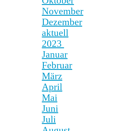
Oktober
November
Dezember
aktuell
2023
Januar
Februar
März
April
Mai
Juni
Juli
August