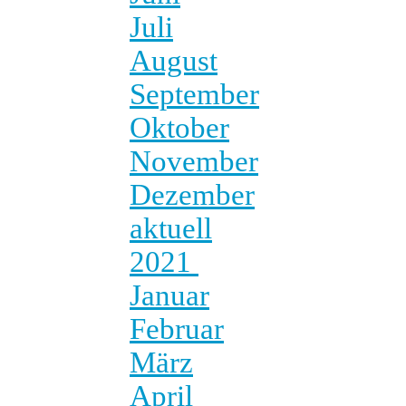
Juli
August
September
Oktober
November
Dezember
aktuell
2021
Januar
Februar
März
April