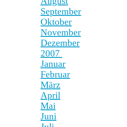
August
September
Oktober
November
Dezember
2007
Januar
Februar
März
April
Mai
Juni
Juli