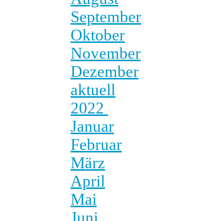
September
Oktober
November
Dezember
aktuell
2022
Januar
Februar
März
April
Mai
Juni