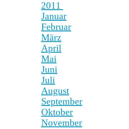
2011
Januar
Februar
März
April
Mai
Juni
Juli
August
September
Oktober
November