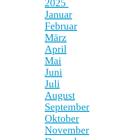
2025
Januar
Februar
März
April
Mai
Juni
Juli
August
September
Oktober
November