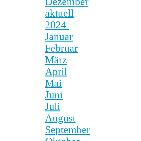
Dezember
aktuell
2024
Januar
Februar
März
April
Mai
Juni
Juli
August
September