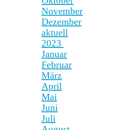
Oktober
November
Dezember
aktuell
2023
Januar
Februar
März
April
Mai
Juni
Juli
August