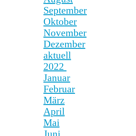
September
Oktober
November
Dezember
aktuell
2022
Januar
Februar
März
April
Mai
Juni