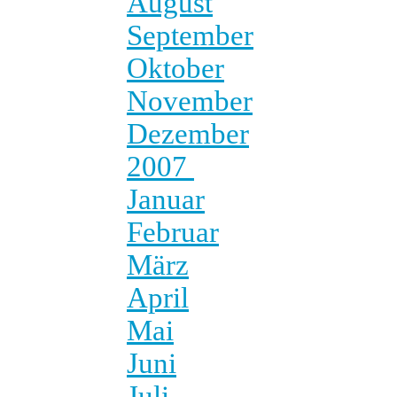
August
September
Oktober
November
Dezember
2007
Januar
Februar
März
April
Mai
Juni
Juli