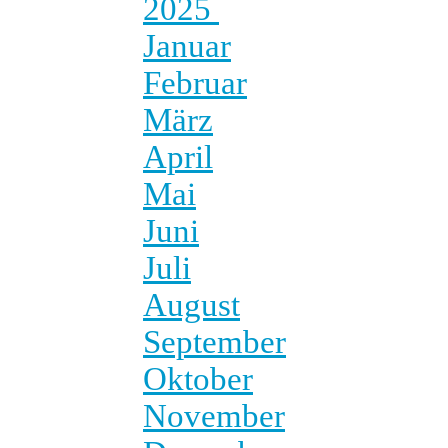
2025
Januar
Februar
März
April
Mai
Juni
Juli
August
September
Oktober
November