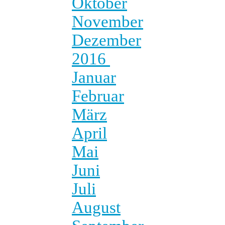
Oktober
November
Dezember
2016
Januar
Februar
März
April
Mai
Juni
Juli
August