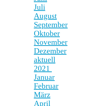
Juli
August
September
Oktober
November
Dezember
aktuell
2021
Januar
Februar
März
April