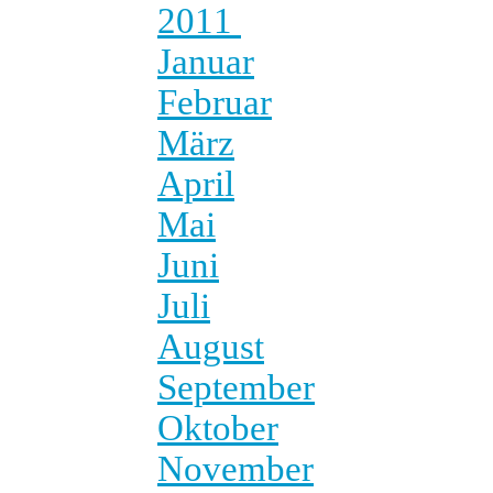
2011
Januar
Februar
März
April
Mai
Juni
Juli
August
September
Oktober
November