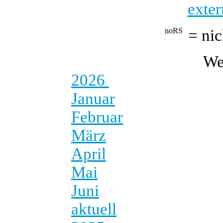
exter
= nic
We
2026
Januar
Februar
März
April
Mai
Juni
aktuell