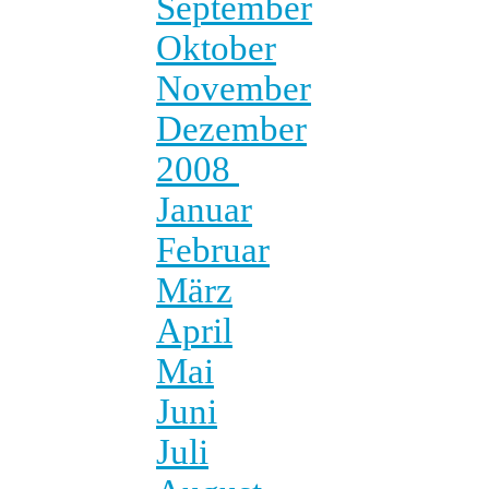
September
Oktober
November
Dezember
2008
Januar
Februar
März
April
Mai
Juni
Juli