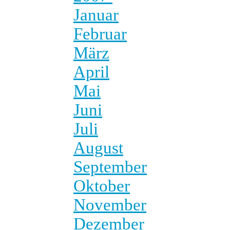
Januar
Februar
März
April
Mai
Juni
Juli
August
September
Oktober
November
Dezember