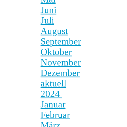
Juni
Juli
August
September
Oktober
November
Dezember
aktuell
2024
Januar
Februar
März