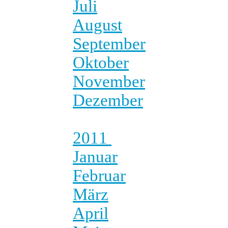
Juli
August
September
Oktober
November
Dezember
2011
Januar
Februar
März
April