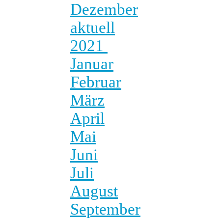
Dezember
aktuell
2021
Januar
Februar
März
April
Mai
Juni
Juli
August
September