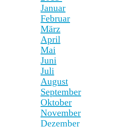
Januar
Februar
März
April
Mai
Juni
Juli
August
September
Oktober
November
Dezember