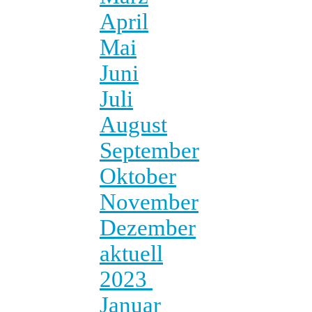
April
Mai
Juni
Juli
August
September
Oktober
November
Dezember
aktuell
2023
Januar