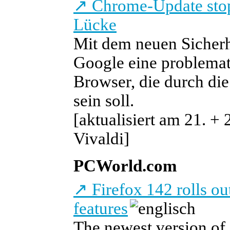
↗
Chrome-Update stopf
Lücke
Mit dem neuen Sicher
Google eine problemat
Browser, die durch di
sein soll.
[aktualisiert am 21. +
Vivaldi]
PCWorld.com
↗
Firefox 142 rolls ou
features
The newest version of 