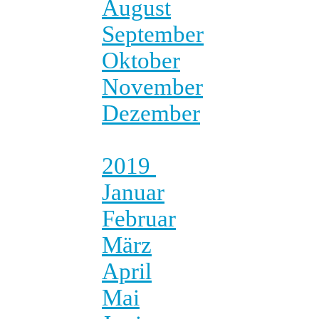
August
September
Oktober
November
Dezember
2019
Januar
Februar
März
April
Mai