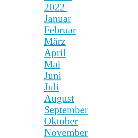
2022
Januar
Februar
März
April
Mai
Juni
Juli
August
September
Oktober
November