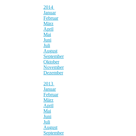
2014
Januar
Februar
März
April
Mai
Juni
Juli
August
September
Oktober
November
Dezember
2013
Januar
Februar
März
April
Mai
Juni
Juli
August
September