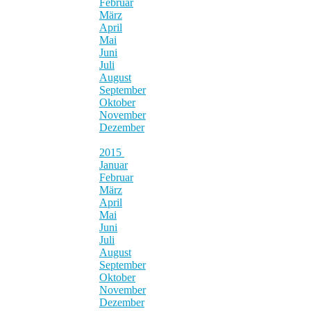
Februar
März
April
Mai
Juni
Juli
August
September
Oktober
November
Dezember
2015
Januar
Februar
März
April
Mai
Juni
Juli
August
September
Oktober
November
Dezember