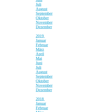
Juli
August
September
Oktober
November
Dezember
2019
Januar
Februar
März
April
Mai
Juni
Juli
August
September
Oktober
November
Dezember
2018
Januar
Februar