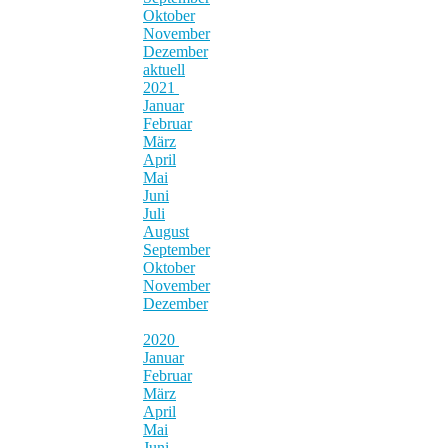
Oktober
November
Dezember
aktuell
2021
Januar
Februar
März
April
Mai
Juni
Juli
August
September
Oktober
November
Dezember
2020
Januar
Februar
März
April
Mai
Juni