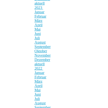
aktuell
2023
Januar
Februar
März
April
Mai
Juni
Juli
August
September
Oktober
November
Dezember
aktuell
2022
Januar
Februar
März
April
Mai
Juni
Juli
August
September