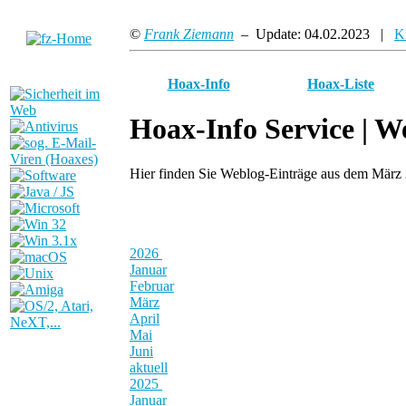
©
Frank Ziemann
– Update: 04.02.2023 |
K
Hoax-Info
Hoax-Liste
Hoax-Info Service |
We
Hier finden Sie Weblog-Einträge aus dem März
2026
Januar
Februar
März
April
Mai
Juni
aktuell
2025
Januar