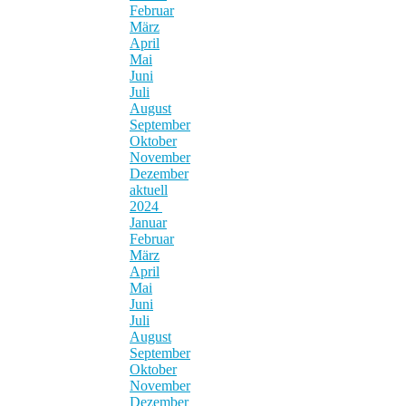
Februar
März
April
Mai
Juni
Juli
August
September
Oktober
November
Dezember
aktuell
2024
Januar
Februar
März
April
Mai
Juni
Juli
August
September
Oktober
November
Dezember