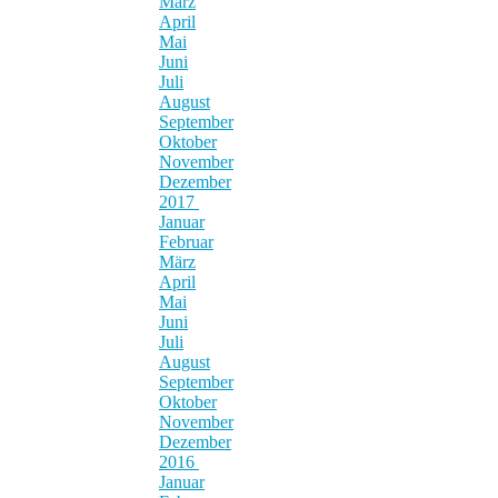
März
April
Mai
Juni
Juli
August
September
Oktober
November
Dezember
2017
Januar
Februar
März
April
Mai
Juni
Juli
August
September
Oktober
November
Dezember
2016
Januar