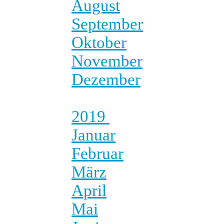
August
September
Oktober
November
Dezember
2019
Januar
Februar
März
April
Mai