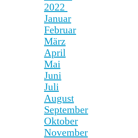
2022
Januar
Februar
März
April
Mai
Juni
Juli
August
September
Oktober
November