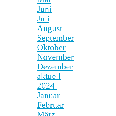
Juni
Juli
August
September
Oktober
November
Dezember
aktuell
2024
Januar
Februar
März