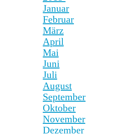
Januar
Februar
März
April
Mai
Juni
Juli
August
September
Oktober
November
Dezember