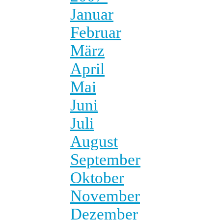
Januar
Februar
März
April
Mai
Juni
Juli
August
September
Oktober
November
Dezember