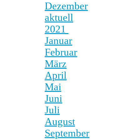
Dezember
aktuell
2021
Januar
Februar
März
April
Mai
Juni
Juli
August
September