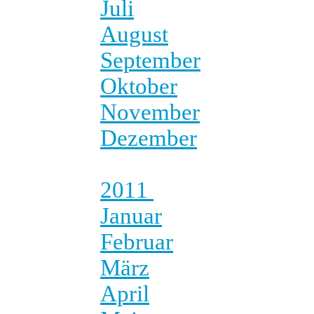
Juli
August
September
Oktober
November
Dezember
2011
Januar
Februar
März
April