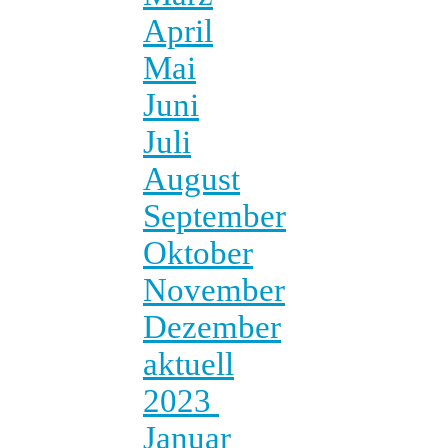
April
Mai
Juni
Juli
August
September
Oktober
November
Dezember
aktuell
2023
Januar