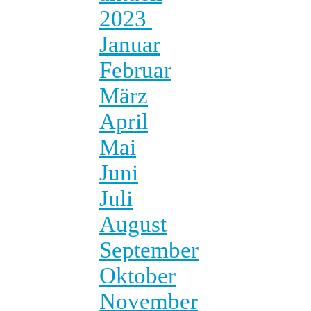
2023
Januar
Februar
März
April
Mai
Juni
Juli
August
September
Oktober
November