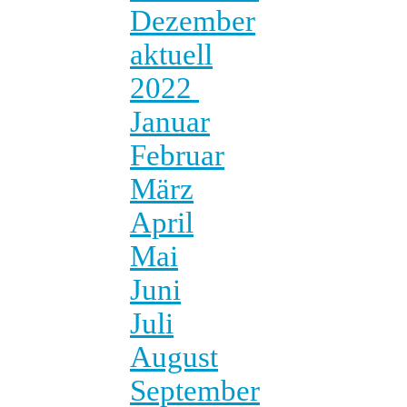
Dezember
aktuell
2022
Januar
Februar
März
April
Mai
Juni
Juli
August
September