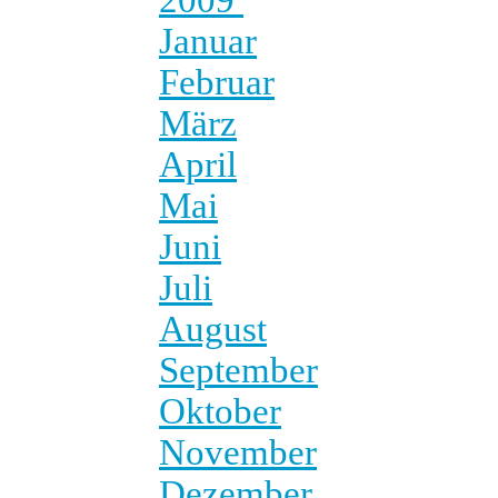
Januar
Februar
März
April
Mai
Juni
Juli
August
September
Oktober
November
Dezember