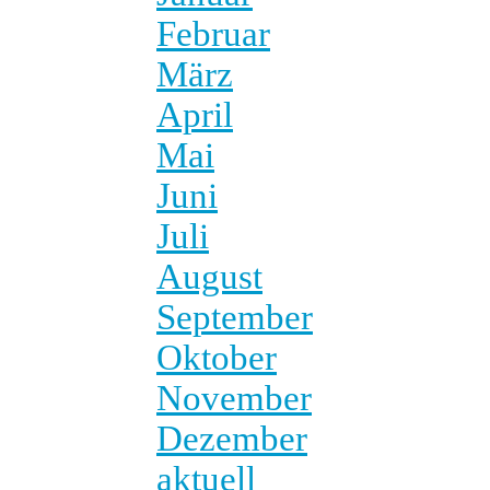
Februar
März
April
Mai
Juni
Juli
August
September
Oktober
November
Dezember
aktuell