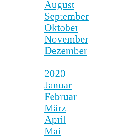
August
September
Oktober
November
Dezember
2020
Januar
Februar
März
April
Mai