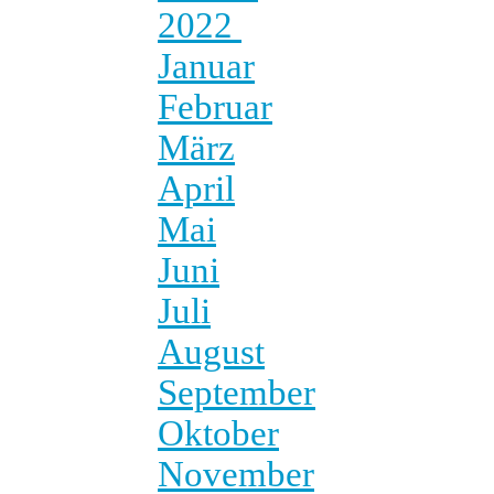
2022
Januar
Februar
März
April
Mai
Juni
Juli
August
September
Oktober
November