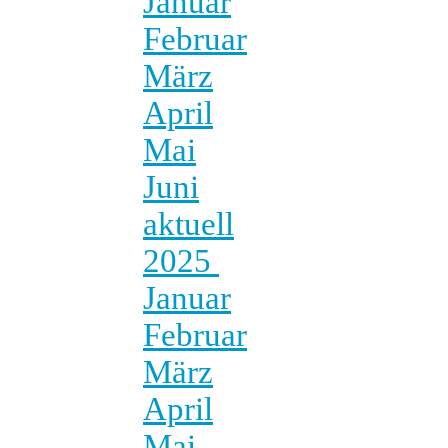
Januar
Februar
März
April
Mai
Juni
aktuell
2025
Januar
Februar
März
April
Mai