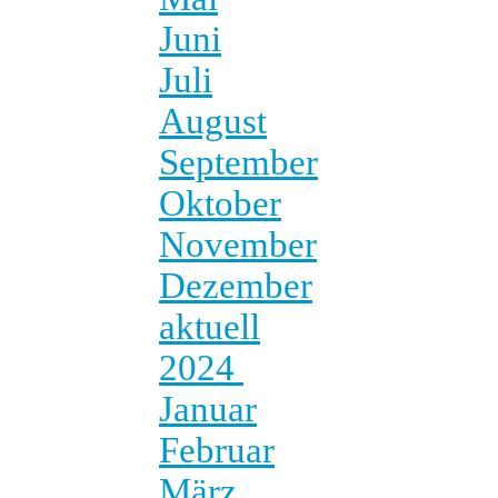
Juni
Juli
August
September
Oktober
November
Dezember
aktuell
2024
Januar
Februar
März