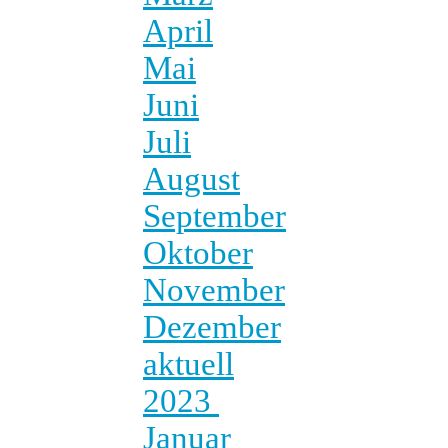
April
Mai
Juni
Juli
August
September
Oktober
November
Dezember
aktuell
2023
Januar