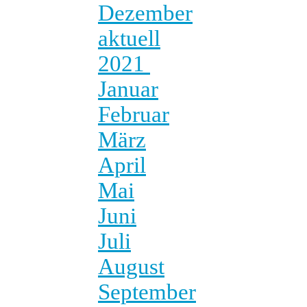
Dezember
aktuell
2021
Januar
Februar
März
April
Mai
Juni
Juli
August
September