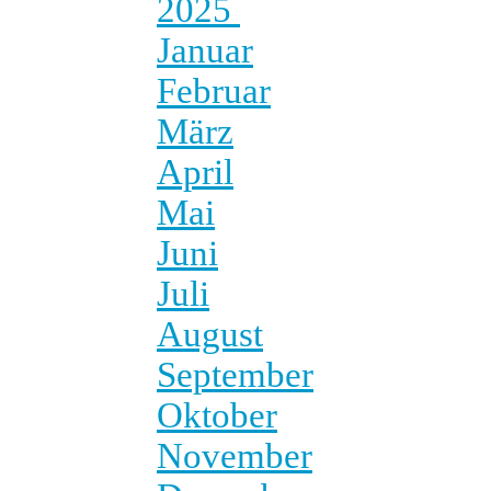
2025
Januar
Februar
März
April
Mai
Juni
Juli
August
September
Oktober
November