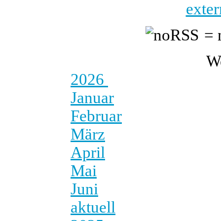
exter
= 
W
2026
Januar
Februar
März
April
Mai
Juni
aktuell