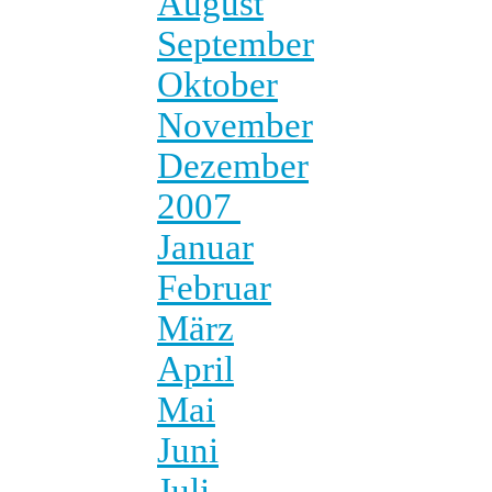
August
September
Oktober
November
Dezember
2007
Januar
Februar
März
April
Mai
Juni
Juli