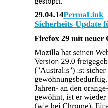
gestopft.
29.04.14
PermaLink
Sicherheits-Update f
Firefox 29 mit neuer
Mozilla hat seinen We
Version 29.0 freigege
("Australis") ist siche
gewöhnungsbedürftig. 
Jahren- an den orange
gewöhnt, ist er wieder
(wie bei Chrome). Ein