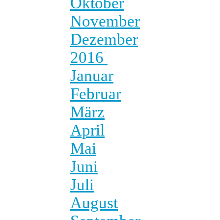
Oktober
November
Dezember
2016
Januar
Februar
März
April
Mai
Juni
Juli
August