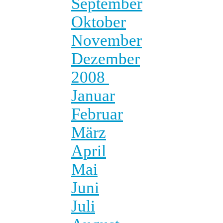
September
Oktober
November
Dezember
2008
Januar
Februar
März
April
Mai
Juni
Juli