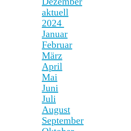
Dezember
aktuell
2024
Januar
Februar
März
April
Mai
Juni
Juli
August
September