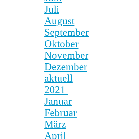
Juli
August
September
Oktober
November
Dezember
aktuell
2021
Januar
Februar
März
April