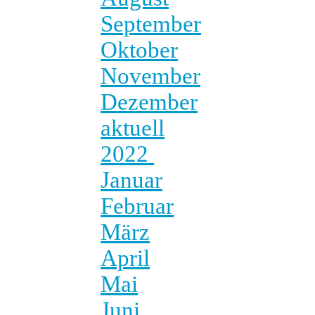
September
Oktober
November
Dezember
aktuell
2022
Januar
Februar
März
April
Mai
Juni