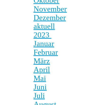
Oktober
November
Dezember
aktuell
2023
Januar
Februar
März
April
Mai
Juni
Juli
August