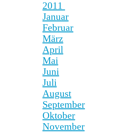
2011
Januar
Februar
März
April
Mai
Juni
Juli
August
September
Oktober
November