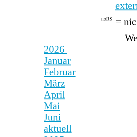
exter
= nic
We
2026
Januar
Februar
März
April
Mai
Juni
aktuell