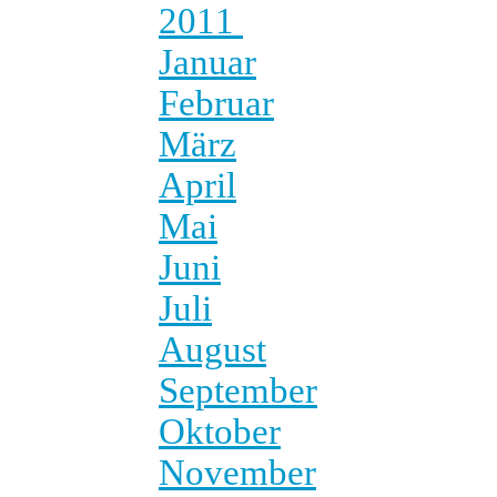
2011
Januar
Februar
März
April
Mai
Juni
Juli
August
September
Oktober
November