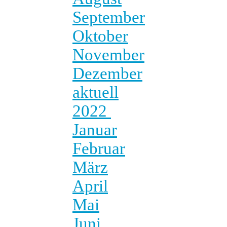
September
Oktober
November
Dezember
aktuell
2022
Januar
Februar
März
April
Mai
Juni