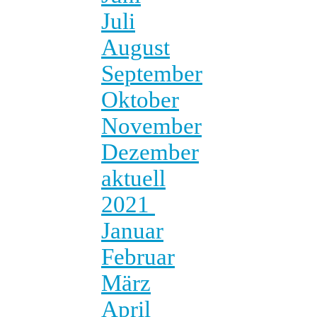
Juli
August
September
Oktober
November
Dezember
aktuell
2021
Januar
Februar
März
April