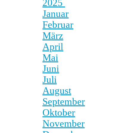
2025
Januar
Februar
März
April
Mai
Juni
Juli
August
September
Oktober
November