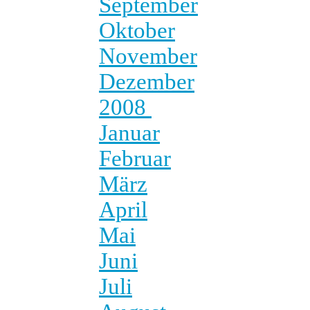
September
Oktober
November
Dezember
2008
Januar
Februar
März
April
Mai
Juni
Juli