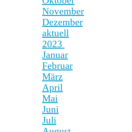
Oktober
November
Dezember
aktuell
2023
Januar
Februar
März
April
Mai
Juni
Juli
August