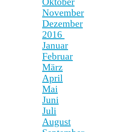
Oktober
November
Dezember
2016
Januar
Februar
März
April
Mai
Juni
Juli
August