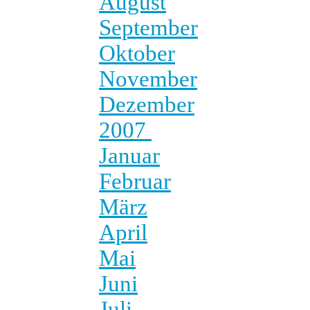
August
September
Oktober
November
Dezember
2007
Januar
Februar
März
April
Mai
Juni
Juli