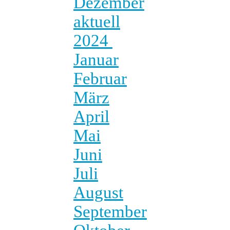
Dezember
aktuell
2024
Januar
Februar
März
April
Mai
Juni
Juli
August
September