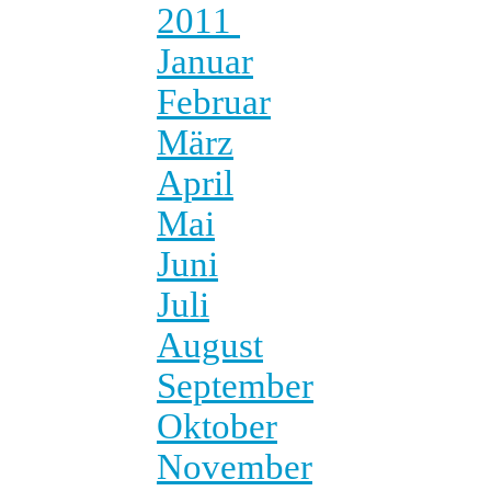
2011
Januar
Februar
März
April
Mai
Juni
Juli
August
September
Oktober
November