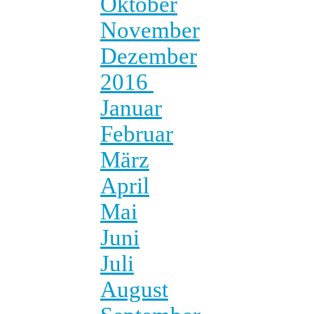
Oktober
November
Dezember
2016
Januar
Februar
März
April
Mai
Juni
Juli
August