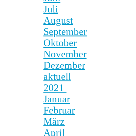
Juli
August
September
Oktober
November
Dezember
aktuell
2021
Januar
Februar
März
April