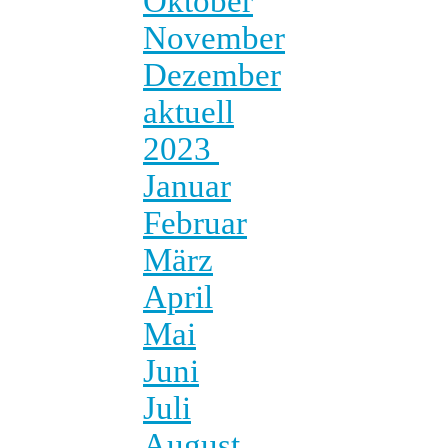
Oktober
November
Dezember
aktuell
2023
Januar
Februar
März
April
Mai
Juni
Juli
August