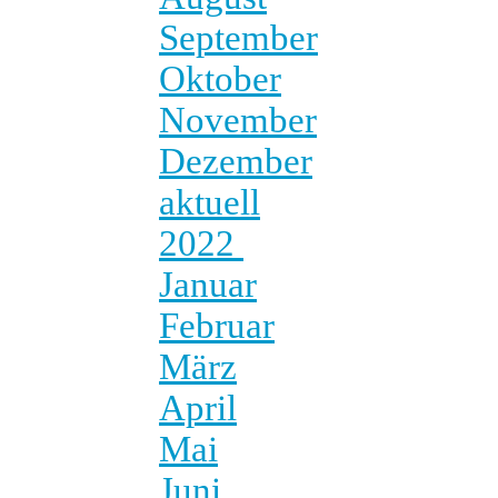
September
Oktober
November
Dezember
aktuell
2022
Januar
Februar
März
April
Mai
Juni