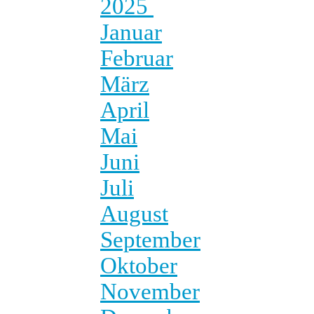
2025
Januar
Februar
März
April
Mai
Juni
Juli
August
September
Oktober
November