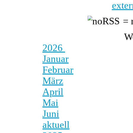
exter
= 
W
2026
Januar
Februar
März
April
Mai
Juni
aktuell