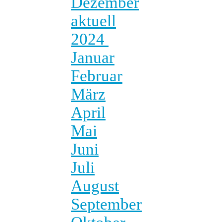
Dezember
aktuell
2024
Januar
Februar
März
April
Mai
Juni
Juli
August
September