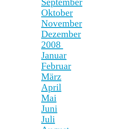
September
Oktober
November
Dezember
2008
Januar
Februar
März
April
Mai
Juni
Juli