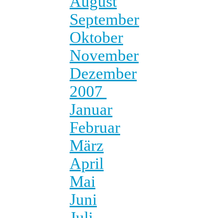
August
September
Oktober
November
Dezember
2007
Januar
Februar
März
April
Mai
Juni
Juli