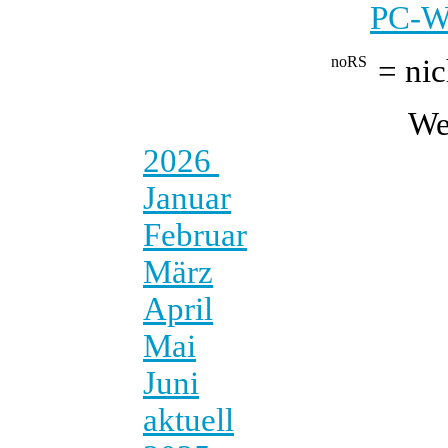
PC-We
= nic
We
2026
Januar
Februar
März
April
Mai
Juni
aktuell