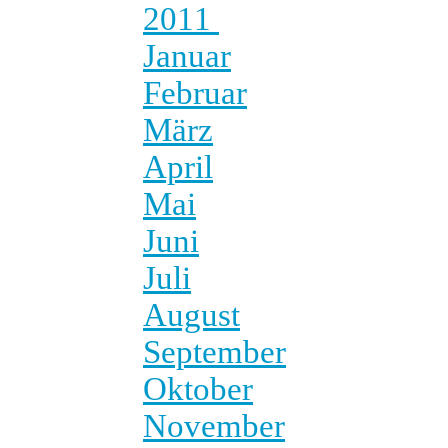
2011
Januar
Februar
März
April
Mai
Juni
Juli
August
September
Oktober
November