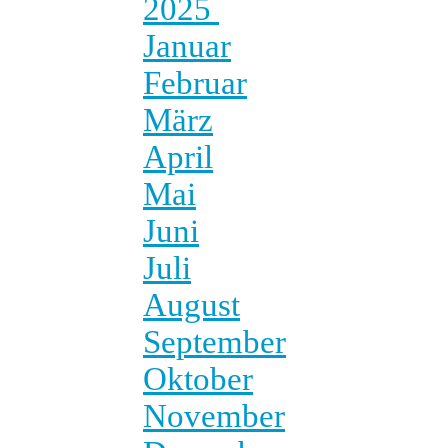
2025
Januar
Februar
März
April
Mai
Juni
Juli
August
September
Oktober
November