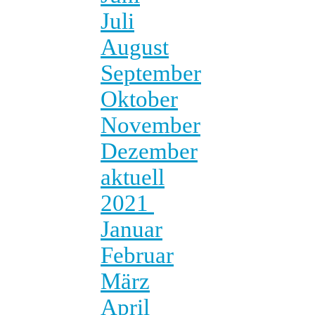
Juli
August
September
Oktober
November
Dezember
aktuell
2021
Januar
Februar
März
April