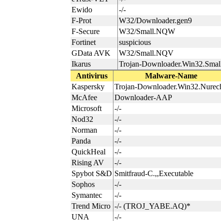
Ewido
-/-
F-Prot
W32/Downloader.gen9
F-Secure
W32/Small.NQW
Fortinet
suspicious
GData AVK
W32/Small.NQV
Ikarus
Trojan-Downloader.Win32.Smal
Antivirus
Malware-Name
Kaspersky
Trojan-Downloader.Win32.Nurech
McAfee
Downloader-AAP
Microsoft
-/-
Nod32
-/-
Norman
-/-
Panda
-/-
QuickHeal
-/-
Rising AV
-/-
Spybot S&D
Smitfraud-C.,,Executable
Sophos
-/-
Symantec
-/-
Trend Micro
-/-
(
TROJ_YABE.AQ
)*
UNA
-/-