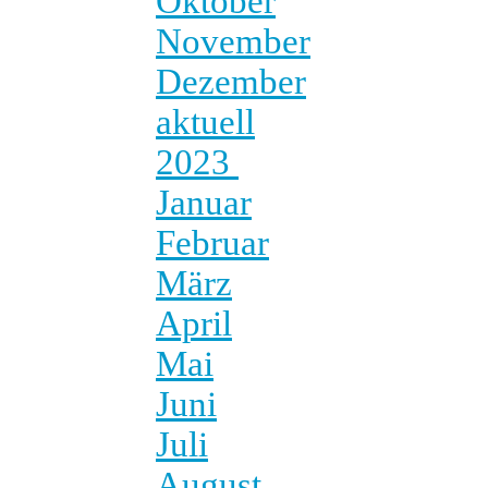
Oktober
November
Dezember
aktuell
2023
Januar
Februar
März
April
Mai
Juni
Juli
August