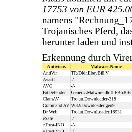
17753 von EUR 425.0
namens "Rechnung_177
Trojanisches Pferd, da
herunter laden und inst
Erkennung durch Vire
Antivirus
Malware-Name
AntiVir
TR/Dldr.EbayBill.V
Avast!
-/-
AVG
-/-
BitDefender
Generic.Malware.dld!!.FB636B
ClamAV
Trojan.Downloader-318
Command AV
W32/Downloader.gen9
Dr Web
Trojan.DownLoader.16931
eSafe
-/-
eTrust-INO
-/-
eTrust-VET
-/-