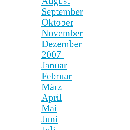
August
September
Oktober
November
Dezember
2007
Januar
Februar
März
April
Mai
Juni
Juli