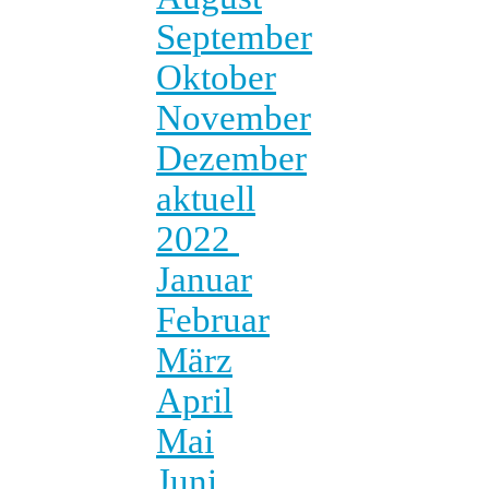
September
Oktober
November
Dezember
aktuell
2022
Januar
Februar
März
April
Mai
Juni