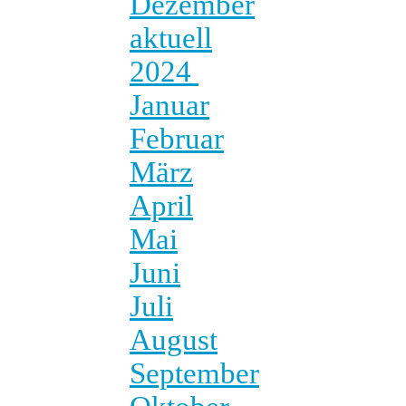
Dezember
aktuell
2024
Januar
Februar
März
April
Mai
Juni
Juli
August
September