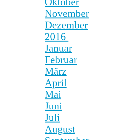
Oktober
November
Dezember
2016
Januar
Februar
März
April
Mai
Juni
Juli
August