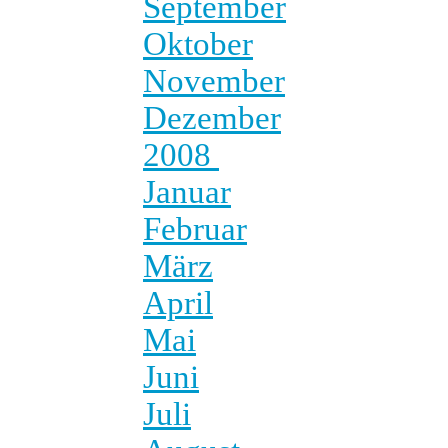
September
Oktober
November
Dezember
2008
Januar
Februar
März
April
Mai
Juni
Juli