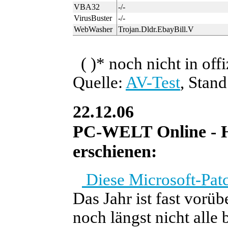
VBA32
-/-
VirusBuster
-/-
WebWasher
Trojan.Dldr.EbayBill.V
( )*
noch nicht in offi
Quelle:
AV-Test
, Stan
22.12.06
PC-WELT Online - He
erschienen:
Diese Microsoft-Patc
Das Jahr ist fast vorüb
noch längst nicht alle