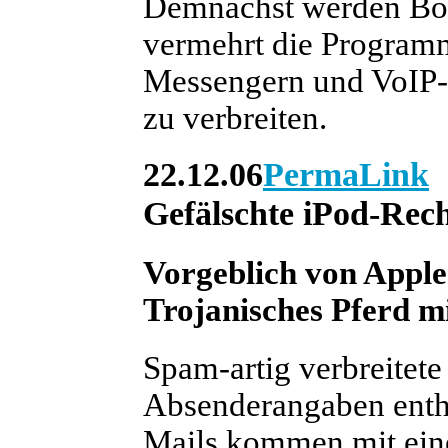
Demnächst werden Bot
vermehrt die Programmi
Messengern und VoIP-
zu verbreiten.
22.12.06
PermaLink
Gefälschte iPod-Re
Vorgeblich von Appl
Trojanisches Pferd m
Spam-artig verbreitete
Absenderangaben entha
Mails kommen mit ein