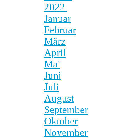
2022
Januar
Februar
März
April
Mai
Juni
Juli
August
September
Oktober
November