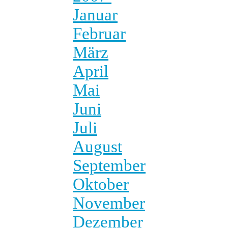
Januar
Februar
März
April
Mai
Juni
Juli
August
September
Oktober
November
Dezember