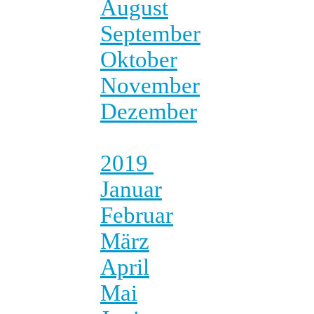
August
September
Oktober
November
Dezember
2019
Januar
Februar
März
April
Mai