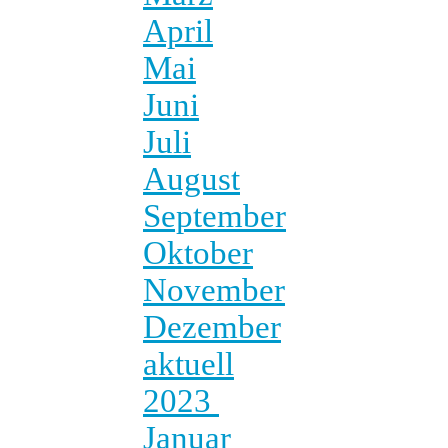
April
Mai
Juni
Juli
August
September
Oktober
November
Dezember
aktuell
2023
Januar