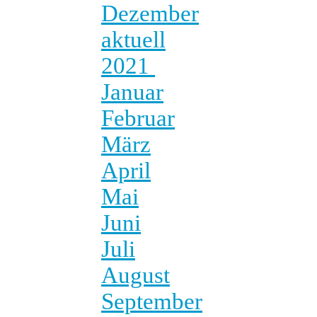
Dezember
aktuell
2021
Januar
Februar
März
April
Mai
Juni
Juli
August
September