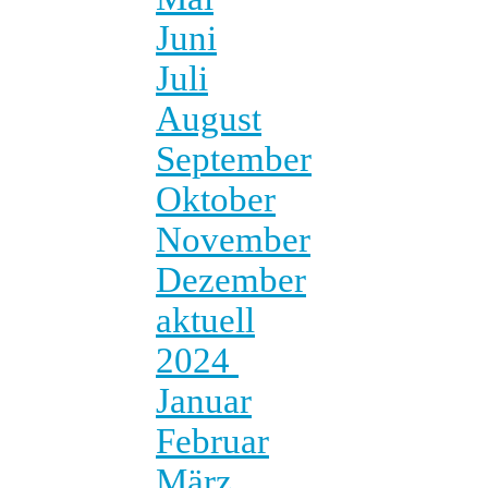
Juni
Juli
August
September
Oktober
November
Dezember
aktuell
2024
Januar
Februar
März