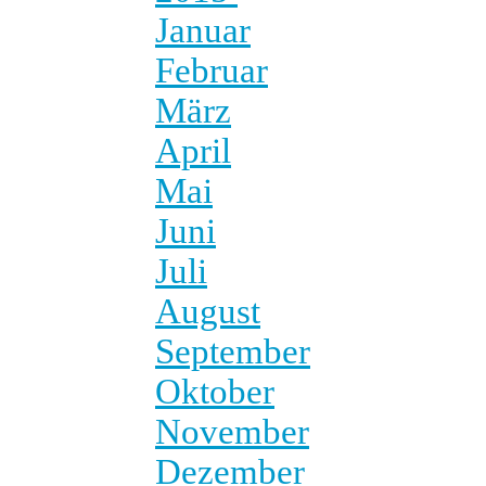
Januar
Februar
März
April
Mai
Juni
Juli
August
September
Oktober
November
Dezember