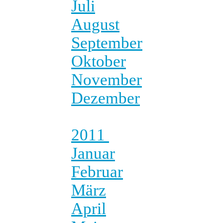
Juli
August
September
Oktober
November
Dezember
2011
Januar
Februar
März
April