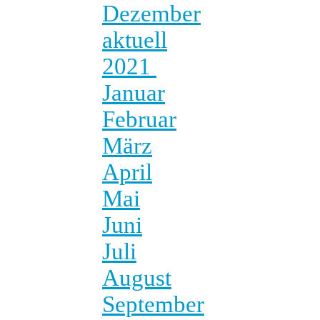
Dezember
aktuell
2021
Januar
Februar
März
April
Mai
Juni
Juli
August
September