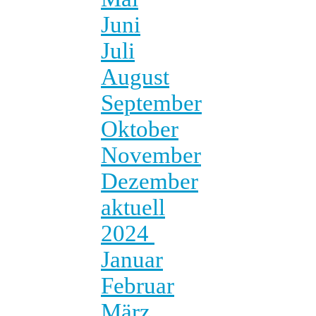
Juni
Juli
August
September
Oktober
November
Dezember
aktuell
2024
Januar
Februar
März