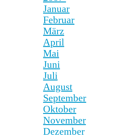
Januar
Februar
März
April
Mai
Juni
Juli
August
September
Oktober
November
Dezember