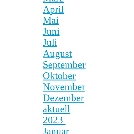
April
Mai
Juni
Juli
August
September
Oktober
November
Dezember
aktuell
2023
Januar