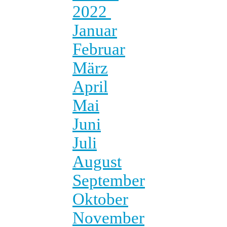
2022
Januar
Februar
März
April
Mai
Juni
Juli
August
September
Oktober
November