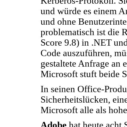
Kerberos-Protokoll. S
und würde es einem An
und ohne Benutzerinte
problematisch ist di
Score 9.8) in .NET un
Code auszuführen, müss
gestaltete Anfrage an
Microsoft stuft beide S
In seinen Office-Produ
Sicherheitslücken, ein
Microsoft alle als hoh
Adobe
hat heute acht S