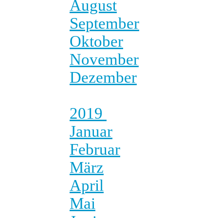
August
September
Oktober
November
Dezember
2019
Januar
Februar
März
April
Mai