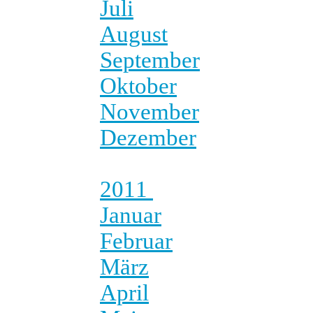
Juli
August
September
Oktober
November
Dezember
2011
Januar
Februar
März
April