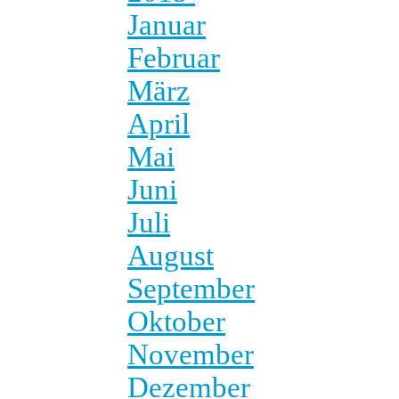
Januar
Februar
März
April
Mai
Juni
Juli
August
September
Oktober
November
Dezember