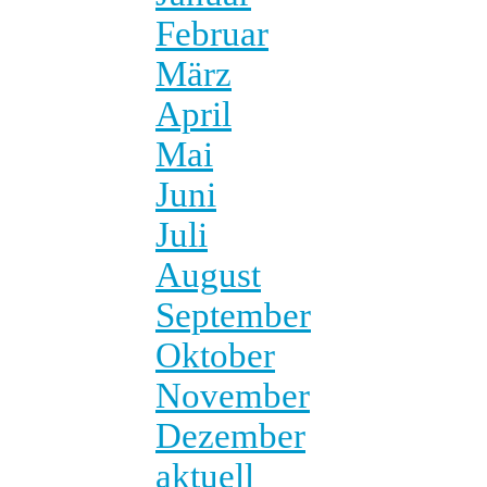
Februar
März
April
Mai
Juni
Juli
August
September
Oktober
November
Dezember
aktuell