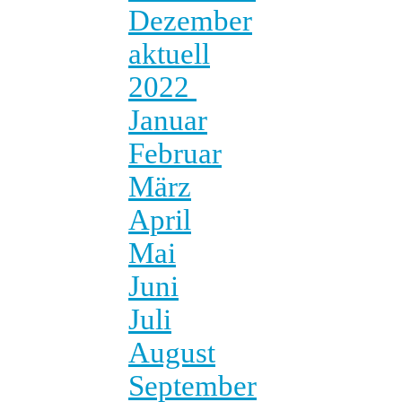
Dezember
aktuell
2022
Januar
Februar
März
April
Mai
Juni
Juli
August
September