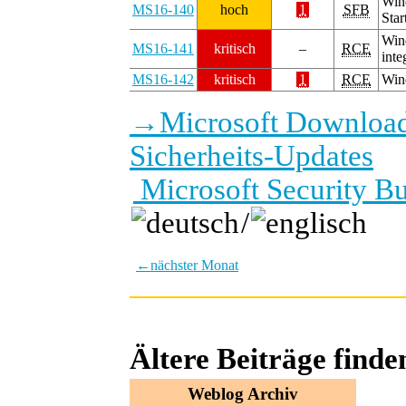
Win
MS16-140
hoch
1
SFB
Sta
Win
MS16-141
kritisch
–
RCE
inte
MS16-142
kritisch
1
RCE
Wind
→
Microsoft Download
Sicherheits-Updates
Microsoft Security B
/
←
nächster Monat
Ältere Beiträge find
Weblog Archiv