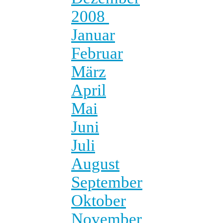
2008
Januar
Februar
März
April
Mai
Juni
Juli
August
September
Oktober
November