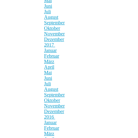
Mai
Juni
Juli
August
September
Oktober
November
Dezember
2017
Januar
Februar
März
April
Mai
Juni
Juli
August
September
Oktober
November
Dezember
2016
Januar
Februar
März