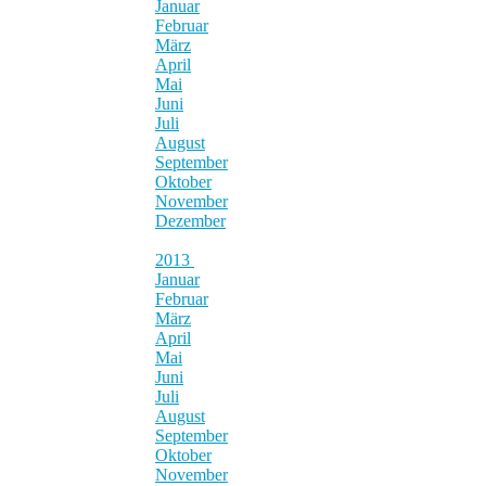
Januar
Februar
März
April
Mai
Juni
Juli
August
September
Oktober
November
Dezember
2013
Januar
Februar
März
April
Mai
Juni
Juli
August
September
Oktober
November