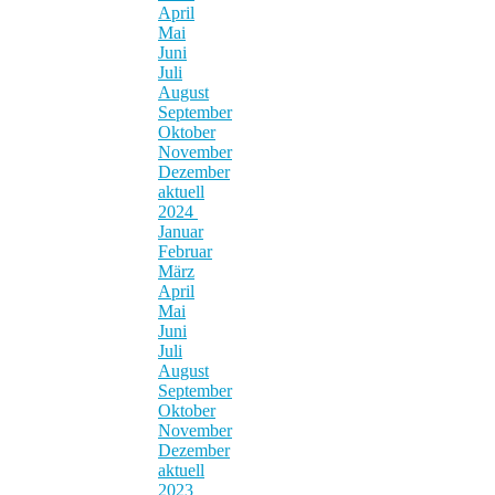
April
Mai
Juni
Juli
August
September
Oktober
November
Dezember
aktuell
2024
Januar
Februar
März
April
Mai
Juni
Juli
August
September
Oktober
November
Dezember
aktuell
2023