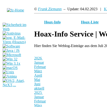
©
Frank Ziemann
– Update: 04.02.2023 |
K
Hoax-Info
Hoax-Liste
Hoax-Info Service |
We
Hier finden Sie Weblog-Einträge aus dem Juli 
2026
Januar
Februar
März
April
Mai
Juni
aktuell
2025
Januar
Februar
März