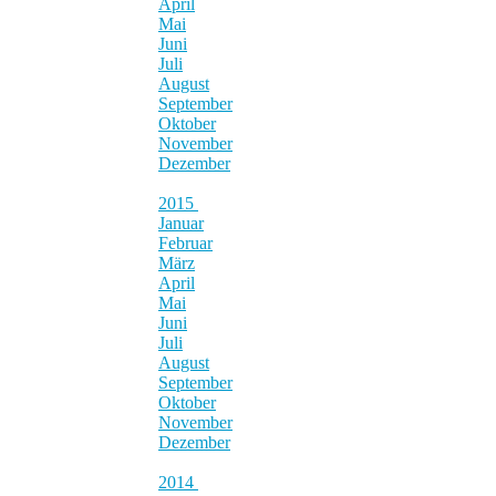
April
Mai
Juni
Juli
August
September
Oktober
November
Dezember
2015
Januar
Februar
März
April
Mai
Juni
Juli
August
September
Oktober
November
Dezember
2014