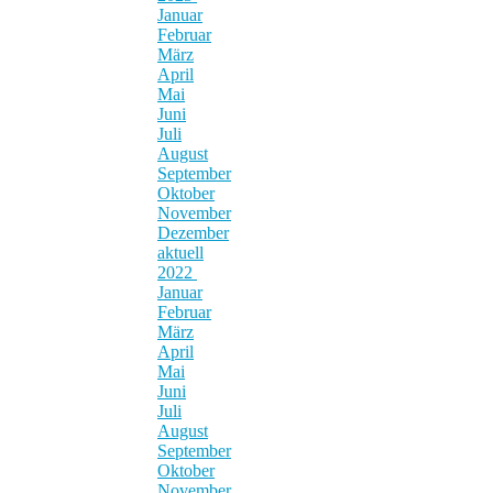
Januar
Februar
März
April
Mai
Juni
Juli
August
September
Oktober
November
Dezember
aktuell
2022
Januar
Februar
März
April
Mai
Juni
Juli
August
September
Oktober
November