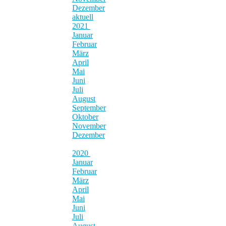
Dezember
aktuell
2021
Januar
Februar
März
April
Mai
Juni
Juli
August
September
Oktober
November
Dezember
2020
Januar
Februar
März
April
Mai
Juni
Juli
August