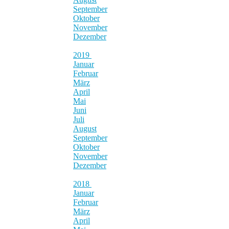
September
Oktober
November
Dezember
2019
Januar
Februar
März
April
Mai
Juni
Juli
August
September
Oktober
November
Dezember
2018
Januar
Februar
März
April