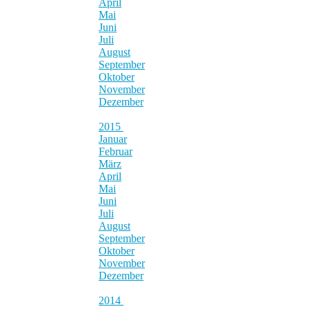
April
Mai
Juni
Juli
August
September
Oktober
November
Dezember
2015
Januar
Februar
März
April
Mai
Juni
Juli
August
September
Oktober
November
Dezember
2014