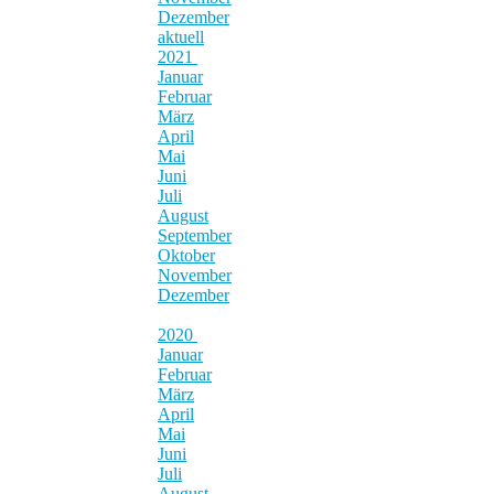
Dezember
aktuell
2021
Januar
Februar
März
April
Mai
Juni
Juli
August
September
Oktober
November
Dezember
2020
Januar
Februar
März
April
Mai
Juni
Juli
August