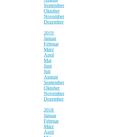
September
Oktober
November
Dezember
2019
Januar
Februar
März
April
Mai
Juni
Juli
August
September
Oktober
November
Dezember
2018
Januar
Februar
März
April