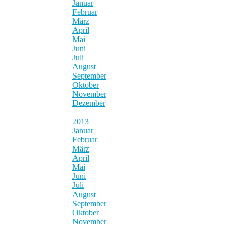
Januar
Februar
März
April
Mai
Juni
Juli
August
September
Oktober
November
Dezember
2013
Januar
Februar
März
April
Mai
Juni
Juli
August
September
Oktober
November