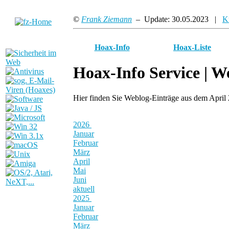
©
Frank Ziemann
– Update: 30.05.2023 |
K
Hoax-Info
Hoax-Liste
Hoax-Info Service |
We
Hier finden Sie Weblog-Einträge aus dem April
2026
Januar
Februar
März
April
Mai
Juni
aktuell
2025
Januar
Februar
März