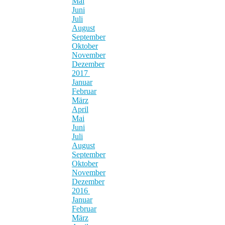
Mai
Juni
Juli
August
September
Oktober
November
Dezember
2017
Januar
Februar
März
April
Mai
Juni
Juli
August
September
Oktober
November
Dezember
2016
Januar
Februar
März