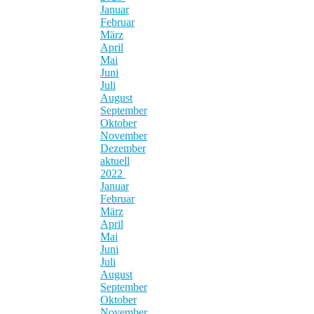
Januar
Februar
März
April
Mai
Juni
Juli
August
September
Oktober
November
Dezember
aktuell
2022
Januar
Februar
März
April
Mai
Juni
Juli
August
September
Oktober
November