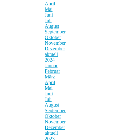
April
Mai
Juni
Juli
August
September
Oktober
November
Dezember
aktuell
2024
Januar
Februar
März
April
Mai
Juni
Juli
August
September
Oktober
November
Dezember
aktuell
2023