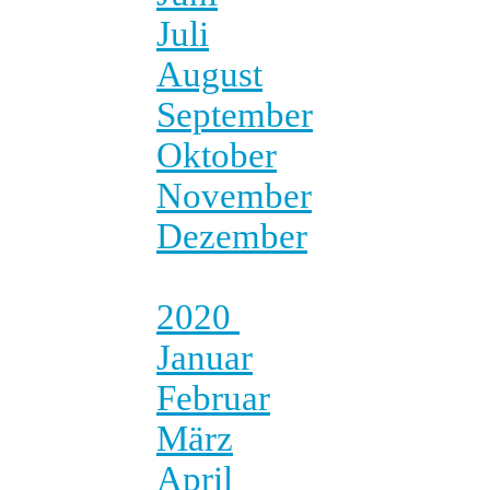
Juli
August
September
Oktober
November
Dezember
2020
Januar
Februar
März
April