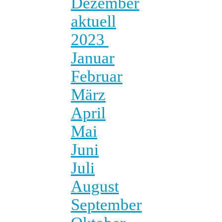
Dezember
aktuell
2023
Januar
Februar
März
April
Mai
Juni
Juli
August
September