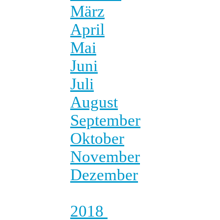
März
April
Mai
Juni
Juli
August
September
Oktober
November
Dezember
2018