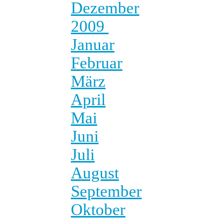
Dezember
2009
Januar
Februar
März
April
Mai
Juni
Juli
August
September
Oktober