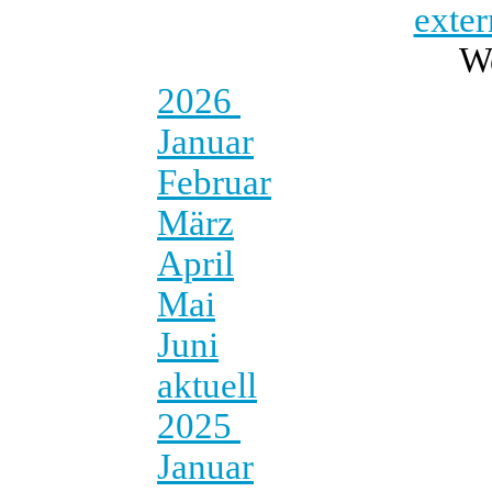
exter
W
2026
Januar
Februar
März
April
Mai
Juni
aktuell
2025
Januar