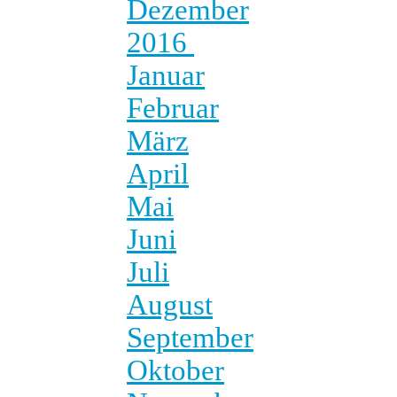
Dezember
2016
Januar
Februar
März
April
Mai
Juni
Juli
August
September
Oktober