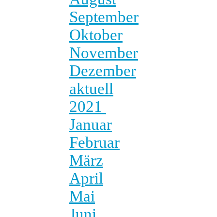
September
Oktober
November
Dezember
aktuell
2021
Januar
Februar
März
April
Mai
Juni