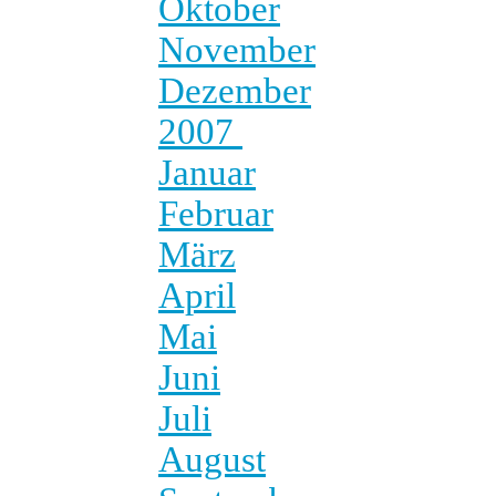
Oktober
November
Dezember
2007
Januar
Februar
März
April
Mai
Juni
Juli
August