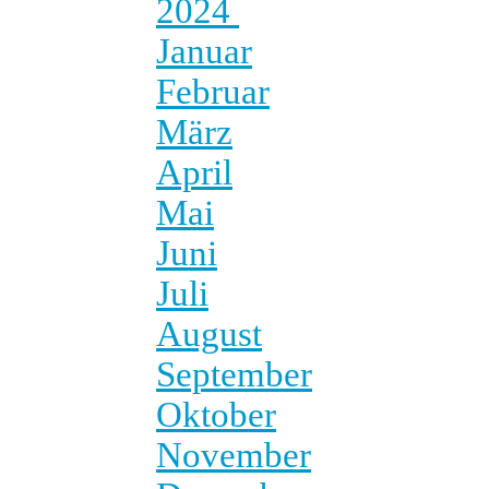
2024
Januar
Februar
März
April
Mai
Juni
Juli
August
September
Oktober
November