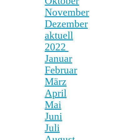
Oktober
November
Dezember
aktuell
2022
Januar
Februar
März
April
Mai
Juni
Juli
August