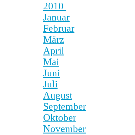
2010
Januar
Februar
März
April
Mai
Juni
Juli
August
September
Oktober
November