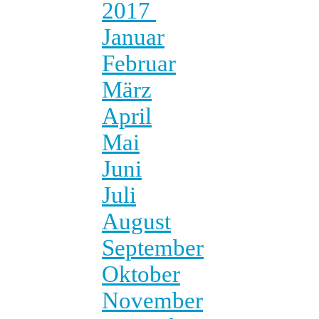
2017
Januar
Februar
März
April
Mai
Juni
Juli
August
September
Oktober
November