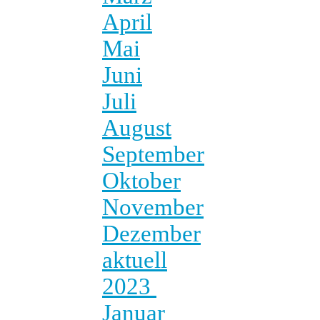
April
Mai
Juni
Juli
August
September
Oktober
November
Dezember
aktuell
2023
Januar