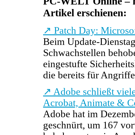
PC-WELT Online – he
Artikel erschienen:
↗
Patch Day: Microso
Beim Update-Dienstag
Schwachstellen behoben
eingestufte Sicherhei
die bereits für Angriff
↗
Adobe schließt viele
Acrobat, Animate & C
Adobe hat im Dezember
geschnürt, um 167 vor