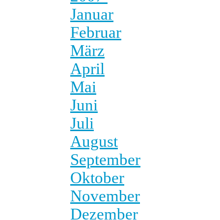
Januar
Februar
März
April
Mai
Juni
Juli
August
September
Oktober
November
Dezember