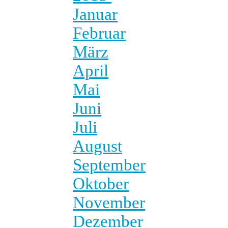
Januar
Februar
März
April
Mai
Juni
Juli
August
September
Oktober
November
Dezember