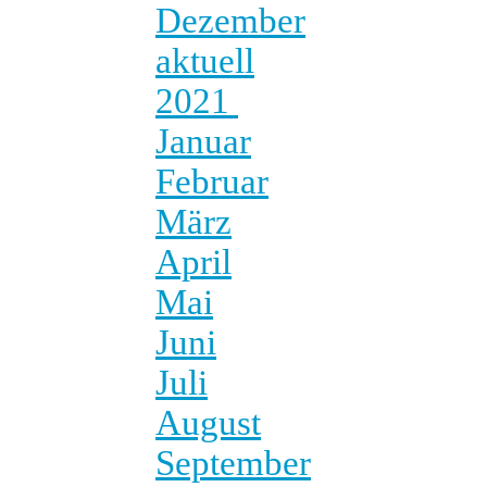
Dezember
aktuell
2021
Januar
Februar
März
April
Mai
Juni
Juli
August
September