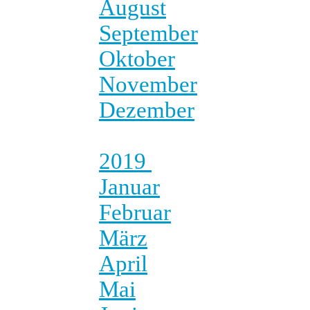
August
September
Oktober
November
Dezember
2019
Januar
Februar
März
April
Mai