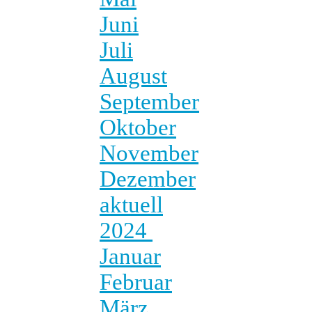
Juni
Juli
August
September
Oktober
November
Dezember
aktuell
2024
Januar
Februar
März