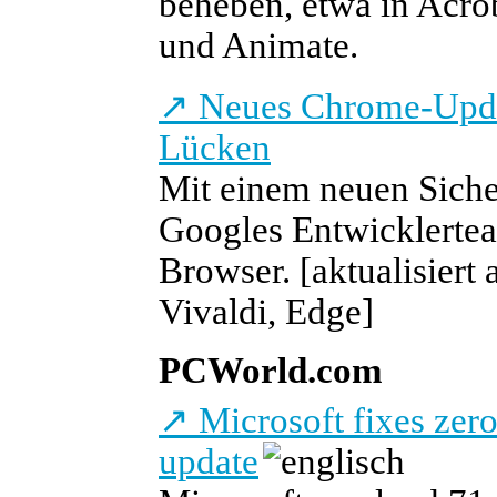
beheben, etwa in Acrob
und Animate.
↗
Neues Chrome-Updat
Lücken
Mit einem neuen Siche
Googles Entwicklerte
Browser.
[aktualisiert
Vivaldi, Edge]
PCWorld.com
↗
Microsoft fixes zero
update