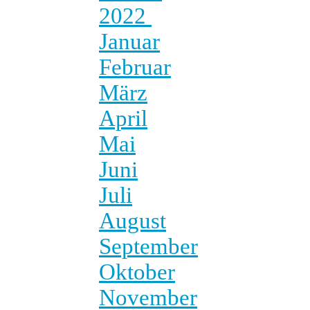
2022
Januar
Februar
März
April
Mai
Juni
Juli
August
September
Oktober
November