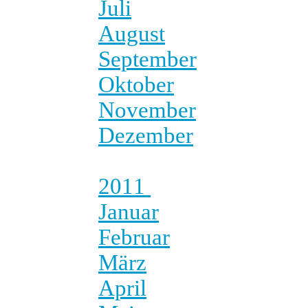
Juli
August
September
Oktober
November
Dezember
2011
Januar
Februar
März
April