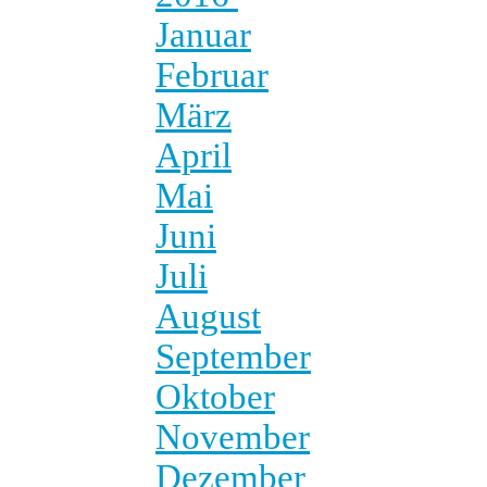
Januar
Februar
März
April
Mai
Juni
Juli
August
September
Oktober
November
Dezember