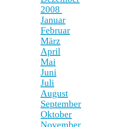
2008
Januar
Februar
März
April
Mai
Juni
Juli
August
September
Oktober
November