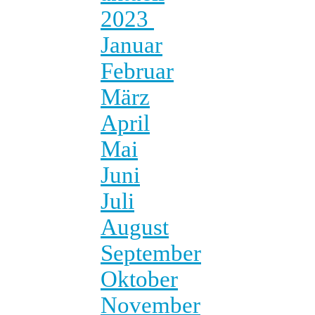
2023
Januar
Februar
März
April
Mai
Juni
Juli
August
September
Oktober
November