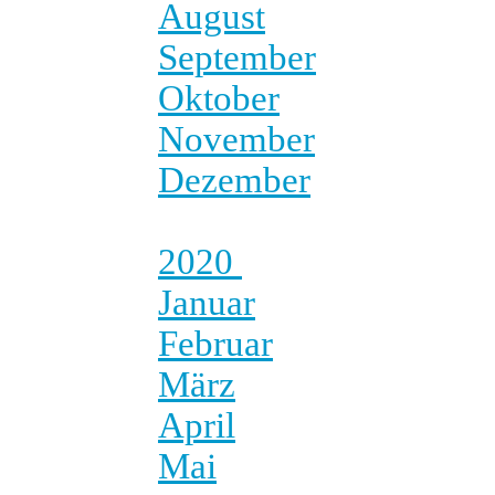
August
September
Oktober
November
Dezember
2020
Januar
Februar
März
April
Mai