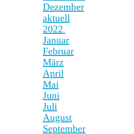
Dezember
aktuell
2022
Januar
Februar
März
April
Mai
Juni
Juli
August
September