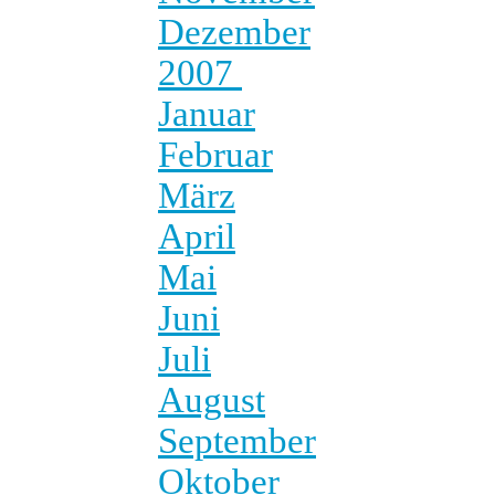
Dezember
2007
Januar
Februar
März
April
Mai
Juni
Juli
August
September
Oktober