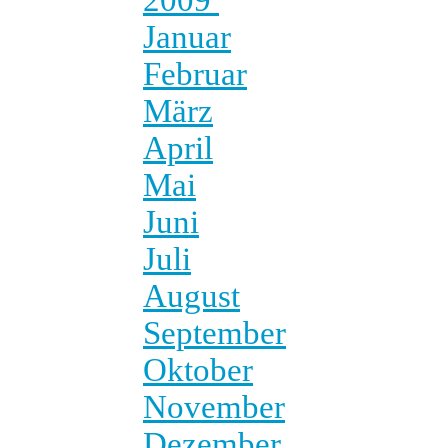
Januar
Februar
März
April
Mai
Juni
Juli
August
September
Oktober
November
Dezember