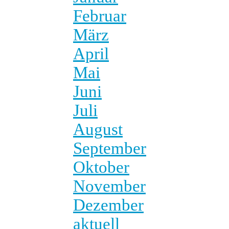
Februar
März
April
Mai
Juni
Juli
August
September
Oktober
November
Dezember
aktuell