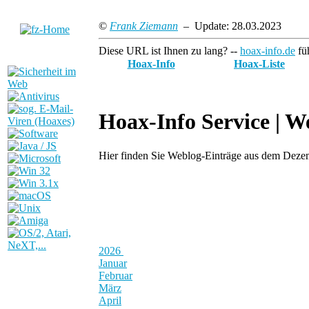
©
Frank Ziemann
– Update: 28.03.2023
Diese URL ist Ihnen zu lang? --
hoax-info.de
füh
Hoax-Info
Hoax-Liste
Hoax-Info Service |
We
Hier finden Sie Weblog-Einträge aus dem Dez
2026
Januar
Februar
März
April