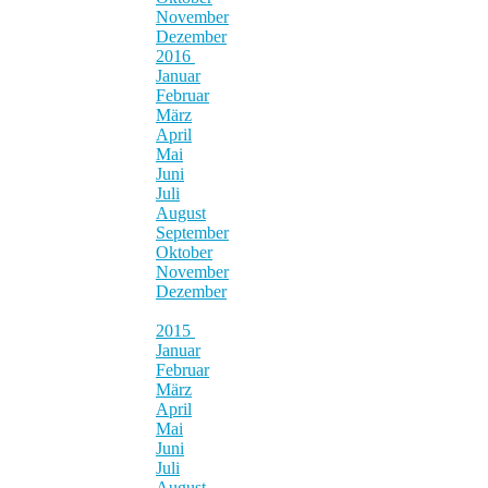
November
Dezember
2016
Januar
Februar
März
April
Mai
Juni
Juli
August
September
Oktober
November
Dezember
2015
Januar
Februar
März
April
Mai
Juni
Juli
August