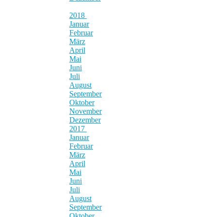
2018
Januar
Februar
März
April
Mai
Juni
Juli
August
September
Oktober
November
Dezember
2017
Januar
Februar
März
April
Mai
Juni
Juli
August
September
Oktober