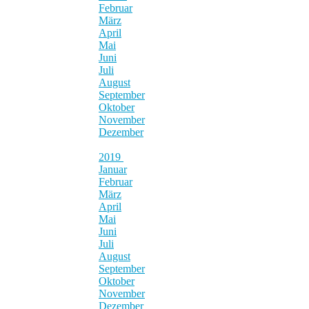
Februar
März
April
Mai
Juni
Juli
August
September
Oktober
November
Dezember
2019
Januar
Februar
März
April
Mai
Juni
Juli
August
September
Oktober
November
Dezember