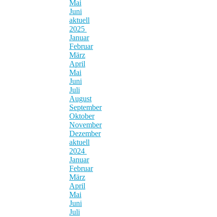
Mai
Juni
aktuell
2025
Januar
Februar
März
April
Mai
Juni
Juli
August
September
Oktober
November
Dezember
aktuell
2024
Januar
Februar
März
April
Mai
Juni
Juli