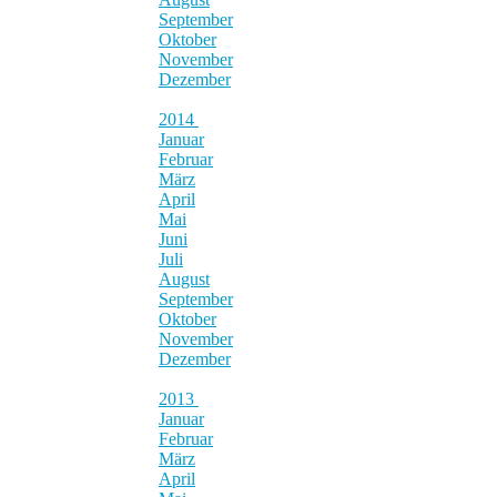
September
Oktober
November
Dezember
2014
Januar
Februar
März
April
Mai
Juni
Juli
August
September
Oktober
November
Dezember
2013
Januar
Februar
März
April